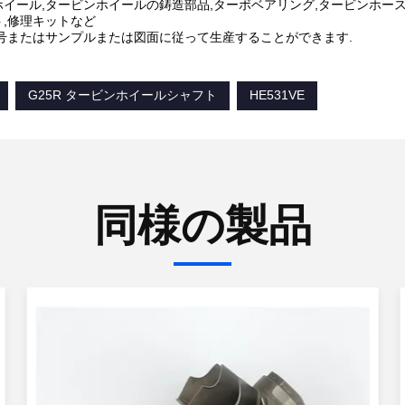
イール,タービンホイールの鋳造部品,ターボベアリング,タービンホー
,修理キットなど
番号またはサンプルまたは図面に従って生産することができます.
G25R タービンホイールシャフト
HE531VE
同様の製品