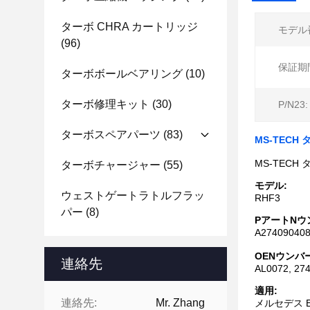
ターボ CHRA カートリッジ
モデル
(96)
保証期
ターボボールベアリング
(10)
ターボ修理キット
(30)
P/N23:
ターボスペアパーツ
(83)
MS-TECH
MS-TECH 
ターボチャージャー
(55)
モデル:
ウェストゲートラトルフラッ
RHF3
パー
(8)
P
アート
N
ウ
A274090408
OE
N
ウンバ
連絡先
AL0072, 27
適用:
連絡先:
Mr. Zhang
メルセデス E 