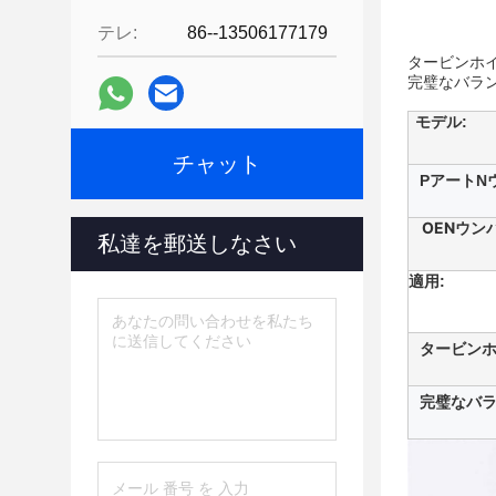
テレ:
86--13506177179
タービンホイ
完璧なバラ
モデル:
チャット
P
アート
N
OE
N
ウン
私達を郵送しなさい
適用:
タービン
完璧なバラ