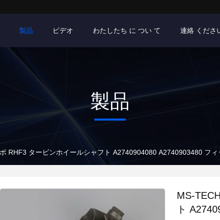
製品
ビデオ
わたしたち に つい て
連絡 くださ
製品
ーボ RHF3 タービンホイールシャフト A2740904080 A2740903480 
MS-TE
ト A274