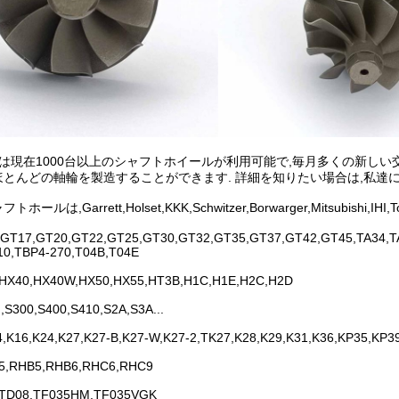
Hには現在1000台以上のシャフトホイールが利用可能で,毎月多くの新し
にほとんどの軸輪を製造することができます. 詳細を知りたい場合は,私達
ホールは,Garrett,Holset,KKK,Schwitzer,Borwarger,Mitsu
GT17,GT20,GT22,GT25,GT30,GT32,GT35,GT37,GT42,GT45,TA34,TA
10,TBP4-270,T04B,T04E
,HX40,HX40W,HX50,HX55,HT3B,H1C,H1E,H2C,H2D
,S300,S400,S410,S2A,S3A...
4,K16,K24,K27,K27-B,K27-W,K27-2,TK27,K28,K29,K31,K36,KP35,KP3
5,RHB5,RHB6,RHC6,RHC9
,TD08,TF035HM,TF035VGK