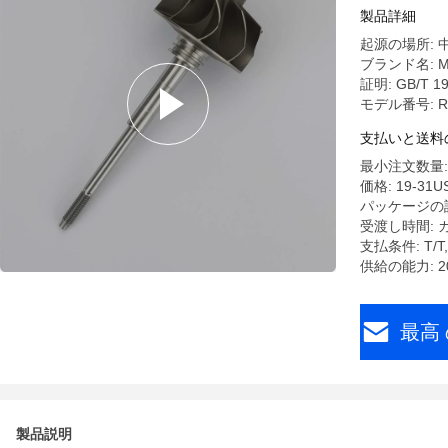
製品詳細
起源の場所: 
ブランド名: M
証明: GB/T 190
モデル番号: R
支払いと送料
最小注文数量:
価格: 19-31US
パッケージの
受渡し時間: 
支払条件: T
供給の能力: 2
最高 
製品説明