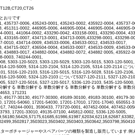
T12B,CT20,CT26
のとおりです
, 435737-0006, 435243-0001, 435243-0002, 435922-0004, 435737-0
, 451311-0002, 446905-0006, 446905-0004, 446905-0004, 446905-0
4-0001, 441064-0002, 433290-0042, 433158-0001, 433290-0004, 43
, 433165-0007, 434713-0001, 434713-0005,433298-0001, 433298-00
7-0010, 434714-0009, 434533-0006, 434533-0012, 434533-0017,
, 434715-0027, 436504-0004, 434533-0007, 434533-0009, 434533-0
, 434883-0017, 434882-0004, 434882-0072, 434882 0005, 435922-0
8-0003, 740244-0001,
08, 5303-120-5023, 5303-120-5029, 5303-120-5015, 5303-120-5001,
5314-120-5009, 5314-120-2104, 5314-120-2105, 5314-120-2114 につ
01, 5316-120-2103, 5316-120-5015, 5316-120-5028, 5316-120-2106,
5316-120-5000, 5324-120-2103 について5327-120-2111, 5327-120-2109
05, 5327-120-5016, 5327-120-5017, 5336-120-2103, 5435-120-5000,
分解する 単数分解する 単数分解する 単数分解する 単数分解する 単数分解する 3521
14653, 171231
, 49177-30130, 49177-30300, 49189-30100, 49183-30100, 49179-3
, 17201-54060, 17201-54030, 17201-17010, 17201-17040, 650551-3
17, 740244-0001, 3590433, 773720-0001, 407452-0004, 407452-005
3793, 17201-33010, 49135-07100, 445812-0002, 5336-120-5005,
9,56180,56426,57175,61685,61986,61987,62034,62118,62687,63382
02499,3502817,3503023,3503402,3503403,3503642,3503798,350410
Hは,ターボチャージャーやスペアパーツの種類を製造し販売しています.例えば