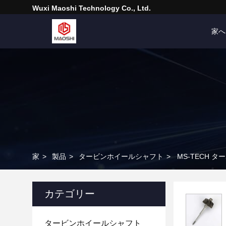
Wuxi Maoshi Technology Co., Ltd.
家へ
家
>
製品
>
タービンホイールシャフト
>
MS-TECH タ
カテゴリー
タービンホイールシャフト