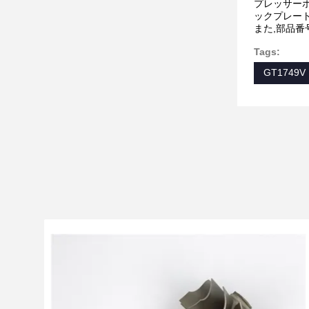
プレッサーホ
ックプレート
また,部品
Tags:
GT1749V