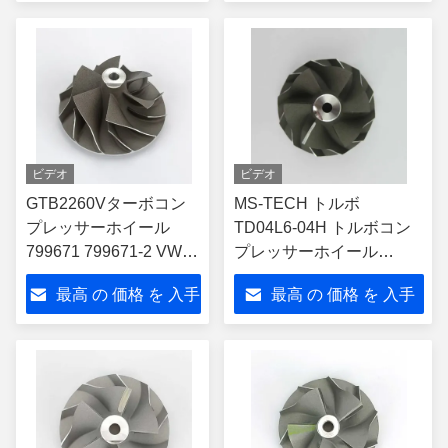
4309076 5350611
する
する
ビデオ
ビデオ
GTB2260Vターボコン
MS-TECH トルボ
プレッサーホイール
TD04L6-04H トルボコン
799671 799671-2 VW
プレッサーホイール
トゥーアレグ 3.0 TDI
49377-07831 カディラッ
最高 の 価格 を 入手
最高 の 価格 を 入手
245HP 2011-2015
クATS 20
する
する