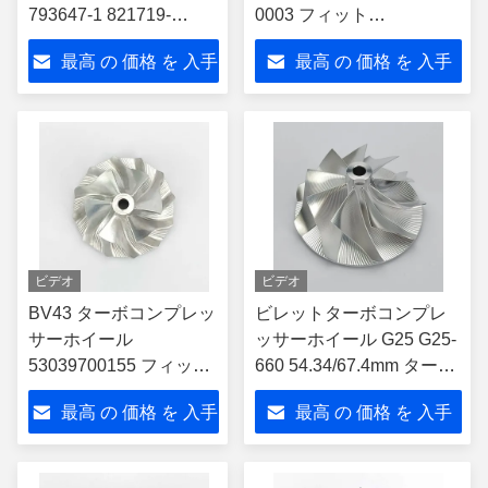
793647-1 821719-
0003 フィット
5004S BMW 5シリーズ
24105975BAターボ
最高 の 価格 を 入手
最高 の 価格 を 入手
6シリーズ 7シリーズに
適しています
する
する
ビデオ
ビデオ
BV43 ターボコンプレッ
ビレットターボコンプレ
サーホイール
ッサーホイール G25 G25-
53039700155 フィット
660 54.34/67.4mm ターボ
53039880155 ターボ グ
チャージャー 858161-
最高 の 価格 を 入手
最高 の 価格 を 入手
レートウォール ハヴァ
5003s
ル H6
する
する