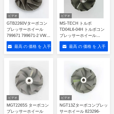
ビデオ
ビデオ
GTB2260Vターボコン
MS-TECH トルボ
プレッサーホイール
TD04L6-04H トルボコン
799671 799671-2 VW
プレッサーホイール
トゥーアレグ 3.0 TDI
49377-07831 カディラッ
最高 の 価格 を 入手
最高 の 価格 を 入手
245HP 2011-2015
クATS 20
する
する
ビデオ
ビデオ
MGT2265S ターボコン
NGT13Zターボコンプレッ
プレッサーホイール
サーホイール 823296-