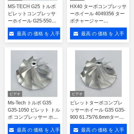
MS-TECH G25 トルボ
HX40 ターボコンプレッサ
ビレットコンプレッサ
ーホイール 4049356 ター
ーホイール G25-550
ボチャージャー
855893-1 858161-2
4049355、4029180 用
最高 の 価格 を 入手
最高 の 価格 を 入手
871389-5002s レース用
Cmmins 各種 6CTA、
車 EXD:60/62.2mm イン
DCEC エンジン
する
する
ダクター:48.37mm
ビデオ
ビデオ
Ms-Tech トルボ G35
ビレットターボコンプレ
G35-1050 ビレット トル
ッサーホイール G35 G35-
ボ コンプレッサー ホイ
900 61.75/76.6mmターボ
ール 68.07/84.44mm
チャージャー 880695-
最高 の 価格 を 入手
最高 の 価格 を 入手
880695-5002s トルボチ
5001s