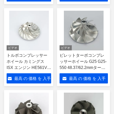
ャージャー
する
する
ビデオ
ビデオ
トルボコンプレッサー
ビレットターボコンプレ
ホイール カミングス
ッサーホイール G25 G25-
ISX エンジン HE561V
550 48.37/62.2mmターボ
HE500VG トルボチャー
チャージャー 858161-
最高 の 価格 を 入手
最高 の 価格 を 入手
ジャー 4045031
5002s
4309076 5350611
する
する