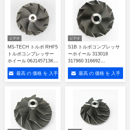
ビデオ
ビデオ
MS-TECH トルボ RHF5
S1B トルボコンプレッサ
トルボコンプレッサー
ーホイール 313018
ホイール 06J145713K
317960 316692
06J145713LX Audi (ハ
04176561KZ 04272464KZ
最高 の 価格 を 入手
最高 の 価格 を 入手
ッチバック) A3 2.0L
BF4M1012 エンジン付き
デュッツ用
する
する