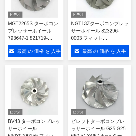
ビデオ
ビデオ
MGT2265S ターボコン
NGT13Zターボコンプレッ
プレッサーホイール
サーホイール 823296-
793647-1 821719-
0003 フィット
5004S BMW 5シリーズ
24105975BAターボ
最高 の 価格 を 入手
最高 の 価格 を 入手
6シリーズ 7シリーズに
適しています
する
する
ビデオ
ビデオ
BV43 ターボコンプレッ
ビレットターボコンプレ
サーホイール
ッサーホイール G25 G25-
53039700155 フィット
660 54.34/67.4mm ターボ