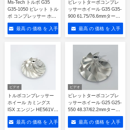
Ms-Tech トルボ G35
ビレットターボコンプレ
G35-1050 ビレット トル
ッサーホイール G35 G35-
ボ コンプレッサー ホイ
900 61.75/76.6mmターボ
ール 68.07/84.44mm
チャージャー 880695-
最高 の 価格 を 入手
最高 の 価格 を 入手
880695-5002s トルボチ
5001s
ャージャー
する
する
ビデオ
ビデオ
トルボコンプレッサー
ビレットターボコンプレ
ホイール カミングス
ッサーホイール G25 G25-
ISX エンジン HE561V
550 48.37/62.2mmターボ
HE500VG トルボチャー
チャージャー 858161-
最高 の 価格 を 入手
最高 の 価格 を 入手
ジャー 4045031
5002s