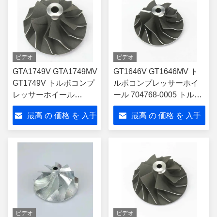
ビデオ
ビデオ
GTA1749V GTA1749MV
GT1646V GT1646MV ト
GT1749V トルボコンプ
ルボコンプレッサーホイ
レッサーホイール
ール 704768-0005 トルボ
735492-0003 トルボチ
チャージャー 751851-
最高 の 価格 を 入手
最高 の 価格 を 入手
ャージャー 758226-
0001
0010
する
する
ビデオ
ビデオ