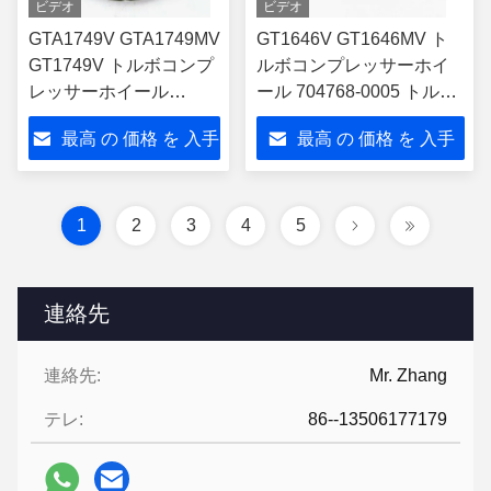
ビデオ
ビデオ
GTA1749V GTA1749MV
GT1646V GT1646MV ト
GT1749V トルボコンプ
ルボコンプレッサーホイ
レッサーホイール
ール 704768-0005 トルボ
735492-0003 トルボチ
チャージャー 751851-
最高 の 価格 を 入手
最高 の 価格 を 入手
ャージャー 758226-
0001
0010
する
する
1
2
3
4
5
連絡先
連絡先:
Mr. Zhang
テレ:
86--13506177179