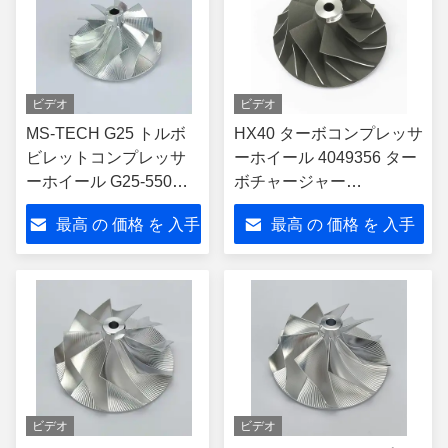
ビデオ
ビデオ
MS-TECH G25 トルボ
HX40 ターボコンプレッサ
ビレットコンプレッサ
ーホイール 4049356 ター
ーホイール G25-550
ボチャージャー
855893-1 858161-2
4049355、4029180 用
最高 の 価格 を 入手
最高 の 価格 を 入手
871389-5002s レース用
Cmmins 各種 6CTA、
車 EXD:60/62.2mm イン
DCEC エンジン
する
する
ダクター:48.37mm
ビデオ
ビデオ