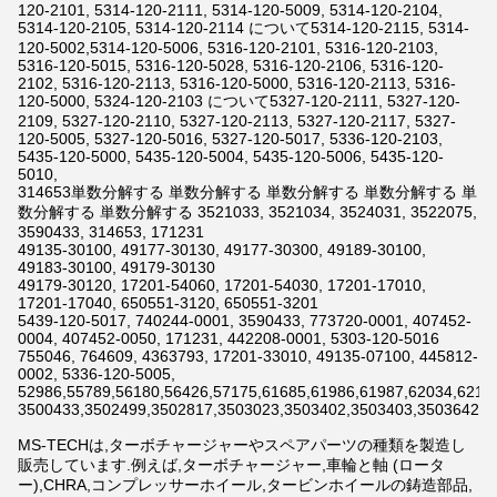
120-2101, 5314-120-2111, 5314-120-5009, 5314-120-2104,
5314-120-2105, 5314-120-2114 について5314-120-2115, 5314-
120-5002,5314-120-5006, 5316-120-2101, 5316-120-2103,
5316-120-5015, 5316-120-5028, 5316-120-2106, 5316-120-
2102, 5316-120-2113, 5316-120-5000, 5316-120-2113, 5316-
120-5000, 5324-120-2103 について5327-120-2111, 5327-120-
2109, 5327-120-2110, 5327-120-2113, 5327-120-2117, 5327-
120-5005, 5327-120-5016, 5327-120-5017, 5336-120-2103,
5435-120-5000, 5435-120-5004, 5435-120-5006, 5435-120-
5010,
314653単数分解する 単数分解する 単数分解する 単数分解する 単
数分解する 単数分解する 3521033, 3521034, 3524031, 3522075,
3590433, 314653, 171231
49135-30100, 49177-30130, 49177-30300, 49189-30100,
49183-30100, 49179-30130
49179-30120, 17201-54060, 17201-54030, 17201-17010,
17201-17040, 650551-3120, 650551-3201
5439-120-5017, 740244-0001, 3590433, 773720-0001, 407452-
0004, 407452-0050, 171231, 442208-0001, 5303-120-5016
755046, 764609, 4363793, 17201-33010, 49135-07100, 445812-
0002, 5336-120-5005,
52986,55789,56180,56426,57175,61685,61986,61987,62034,6211
3500433,3502499,3502817,3503023,3503402,3503403,3503642,3
MS-TECHは,ターボチャージャーやスペアパーツの種類を製造し
販売しています.例えば,ターボチャージャー,車輪と軸 (ロータ
ー),CHRA,コンプレッサーホイール,タービンホイールの鋳造部品,