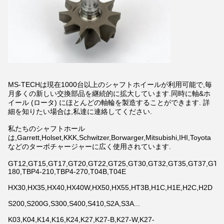
MS-TECHは現在1000台以上のシャフトホイールが利用可能で,毎
月多くの新しい交換部品を継続的に拡大しています.同時に軸&ホ
イール (ロータ) にほとんどの軸輪を製造することができます. 詳
細を知りたい場合は,私達に連絡してください.
私たちのシャフトホール
は,Garrett,Holset,KKK,Schwitzer,Borwarger,Mitsubishi,IHI,Toyota
などのターボチャージャーに広く使用されています.
GT12,GT15,GT17,GT20,GT22,GT25,GT30,GT32,GT35,GT37,GT42,
180,TBP4-210,TBP4-270,T04B,T04E
HX30,HX35,HX40,HX40W,HX50,HX55,HT3B,H1C,H1E,H2C,H2D
S200,S200G,S300,S400,S410,S2A,S3A...
K03,K04,K14,K16,K24,K27,K27-B,K27-W,K27-