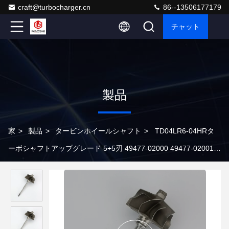
craft@turbocharger.cn
86--13506177179
チャット
製品
家
>
製品
>
タービンホイールシャフト
>
TD04LR6-04HRタ
ーボシャフトアップグレード 5+5刃 49477-02000 49477-02001
BMW X1 X3 Z4