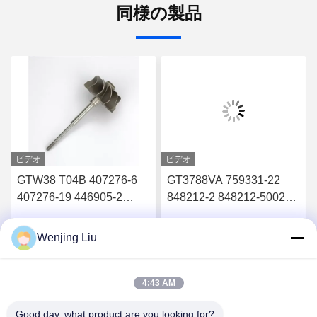
同様の製品
ビデオ
ビデオ
GTW38 T04B 407276-6
GT3788VA 759331-22
407276-19 446905-2
848212-2 848212-5002S
446905-5ターボチャージ
ターボチャージャーのた
ャーのタービンホイール
めのタービンシャフトと
Wenjing Liu
す
最高 の 価格 を 入手 す
最高 の 価格 を 入手 す
シャフト
車輪
る
る
4:43 AM
Good day, what product are you looking for?