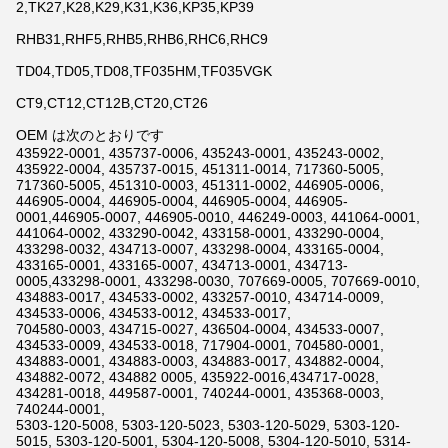
2,TK27,K28,K29,K31,K36,KP35,KP39
RHB31,RHF5,RHB5,RHB6,RHC6,RHC9
TD04,TD05,TD08,TF035HM,TF035VGK
CT9,CT12,CT12B,CT20,CT26
OEM は次のとおりです
435922-0001, 435737-0006, 435243-0001, 435243-0002,
435922-0004, 435737-0015, 451311-0014, 717360-5005,
717360-5005, 451310-0003, 451311-0002, 446905-0006,
446905-0004, 446905-0004, 446905-0004, 446905-
0001,446905-0007, 446905-0010, 446249-0003, 441064-0001,
441064-0002, 433290-0042, 433158-0001, 433290-0004,
433298-0032, 434713-0007, 433298-0004, 433165-0004,
433165-0001, 433165-0007, 434713-0001, 434713-
0005,433298-0001, 433298-0030, 707669-0005, 707669-0010,
434883-0017, 434533-0002, 433257-0010, 434714-0009,
434533-0006, 434533-0012, 434533-0017,
704580-0003, 434715-0027, 436504-0004, 434533-0007,
434533-0009, 434533-0018, 717904-0001, 704580-0001,
434883-0001, 434883-0003, 434883-0017, 434882-0004,
434882-0072, 434882 0005, 435922-0016,434717-0028,
434281-0018, 449587-0001, 740244-0001, 435368-0003,
740244-0001,
5303-120-5008, 5303-120-5023, 5303-120-5029, 5303-120-
5015, 5303-120-5001, 5304-120-5008, 5304-120-5010, 5314-