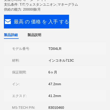
支払条件: T/T,ウェスタンユニオン,マネーグラム
供給の能力: 20000個/月
最高 の 価格 を 入手 する
製品詳細
製品説明
モデル番号:
TD04LR
材料:
インコネル713C
保証期間:
6ヶ月
イン:
47.2mm
エクスド:
41.2mm
MS-TECH P/N:
83010460