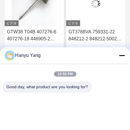
ビデオ
ビデオ
GTW38 T04B 407276-6
GT3788VA 759331-22
407276-19 446905-2
848212-2 848212-5002S
446905-5ターボチャージ
ターボチャージャーのた
ャーのタービンホイール
めのタービンシャフトと
Hanyu Yang
す
最高 の 価格 を 入手 す
最高 の 価格 を 入手 す
シャフト
車輪
る
る
12:56 PM
Good day, what product are you looking for?
Wuxi Maoshi Technology Co., Ltd.
craft@turbocharger.cn
86--13506177179