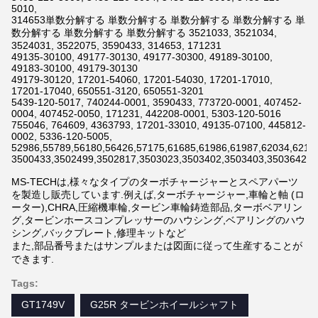
5010,
314653単数分解する 単数分解する 単数分解する 単数分解する 単
数分解する 単数分解する 単数分解する 3521033, 3521034,
3524031, 3522075, 3590433, 314653, 171231
49135-30100, 49177-30130, 49177-30300, 49189-30100,
49183-30100, 49179-30130
49179-30120, 17201-54060, 17201-54030, 17201-17010,
17201-17040, 650551-3120, 650551-3201
5439-120-5017, 740244-0001, 3590433, 773720-0001, 407452-
0004, 407452-0050, 171231, 442208-0001, 5303-120-5016
755046, 764609, 4363793, 17201-33010, 49135-07100, 445812-
0002, 5336-120-5005,
52986,55789,56180,56426,57175,61685,61986,61987,62034,6211
3500433,3502499,3502817,3503023,3503402,3503403,3503642,3
MS-TECHは,様々なタイプのターボチャージャーとスペアパーツ
を製造し販売しています.例えば,ターボチャージャー,車輪と軸 (ロ
ーター),CHRA,圧縮機車輪,タービン車輪鋳造部品,ターボベアリン
グ,タービンホースコンプレッサーのハウシング,ベアリングのハウ
シング,バックプレート,修理キットなど
また,部品番号またはサンプルまたは図面に従って生産することが
できます.
Tags:
GT1749V
G25R タービンホイールシャフト