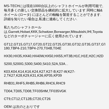
MS-TECHには現在1000台以上のシャフトホイールが利用可能で,
毎月多くの新しい交換部品を継続的に拡大しています.同時に軸&
ホイール (ロータ) にほとんどの軸輪を製造することができます.
詳細を知りたい場合は,私達に連絡してください.
私たちのシャフトホール
は,Garrett,Holset,KKK,Schwitzer,Borwarger,Mitsubishi,IHI,Toyota
などのターボチャージャーに広く使用されています.
GT12,GT15,GT17,GT20,GT22,GT25,GT30,GT32,GT35,GT37,GT42,
180,TBP4-210,TBP4-270,T04B,T04E
HX30,HX35,HX40,HX40W,HX50,HX55,HT3B,H1C,H1E,H2C,H2D
S200,S200G,S300,S400,S410,S2A,S3A...
K03,K04,K14,K16,K24,K27,K27-B,K27-W,K27-
2,TK27,K28,K29,K31,K36,KP35,KP39
RHB31,RHF5,RHB5,RHB6,RHC6,RHC9
TD04,TD05,TD08,TF035HM,TF035VGK
CT9,CT12,CT12B,CT20,CT26
OEM は次のとおりです