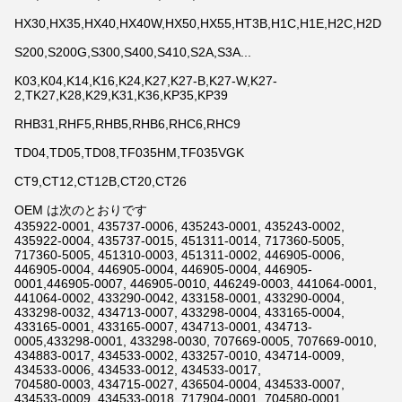
HX30,HX35,HX40,HX40W,HX50,HX55,HT3B,H1C,H1E,H2C,H2D
S200,S200G,S300,S400,S410,S2A,S3A...
K03,K04,K14,K16,K24,K27,K27-B,K27-W,K27-
2,TK27,K28,K29,K31,K36,KP35,KP39
RHB31,RHF5,RHB5,RHB6,RHC6,RHC9
TD04,TD05,TD08,TF035HM,TF035VGK
CT9,CT12,CT12B,CT20,CT26
OEM は次のとおりです
435922-0001, 435737-0006, 435243-0001, 435243-0002,
435922-0004, 435737-0015, 451311-0014, 717360-5005,
717360-5005, 451310-0003, 451311-0002, 446905-0006,
446905-0004, 446905-0004, 446905-0004, 446905-
0001,446905-0007, 446905-0010, 446249-0003, 441064-0001,
441064-0002, 433290-0042, 433158-0001, 433290-0004,
433298-0032, 434713-0007, 433298-0004, 433165-0004,
433165-0001, 433165-0007, 434713-0001, 434713-
0005,433298-0001, 433298-0030, 707669-0005, 707669-0010,
434883-0017, 434533-0002, 433257-0010, 434714-0009,
434533-0006, 434533-0012, 434533-0017,
704580-0003, 434715-0027, 436504-0004, 434533-0007,
434533-0009, 434533-0018, 717904-0001, 704580-0001,