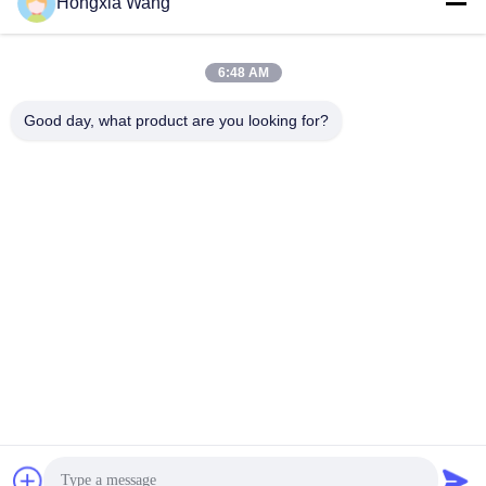
Hongxia Wang
す
最高 の 価格 を 入手 す
最高 の 価格 を 入手 す
シャフト
車輪
る
る
6:48 AM
Good day, what product are you looking for?
Wuxi Maoshi Technology Co., Ltd.
craft@turbocharger.cn
86--13506177179
シンフェイ道路,バシ・シンバ村,西北町,キッシャン地区,ウ
キシ,江蘇,中国
中国 良質 タービンホイールシャフト 提供者 著作権 2023-
2026 turbo-spareparts.com すべての権利は保護されていま