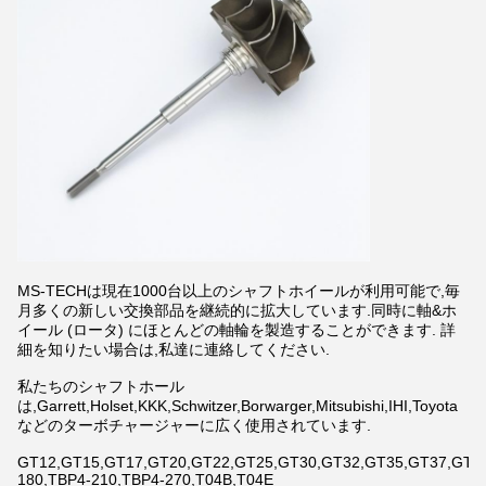
MS-TECHは現在1000台以上のシャフトホイールが利用可能で,毎
月多くの新しい交換部品を継続的に拡大しています.同時に軸&ホ
イール (ロータ) にほとんどの軸輪を製造することができます. 詳
細を知りたい場合は,私達に連絡してください.
私たちのシャフトホール
は,Garrett,Holset,KKK,Schwitzer,Borwarger,Mitsubishi,IHI,Toyota
などのターボチャージャーに広く使用されています.
GT12,GT15,GT17,GT20,GT22,GT25,GT30,GT32,GT35,GT37,GT42,
180,TBP4-210,TBP4-270,T04B,T04E