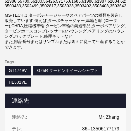
52986,55789,56180,56426,57175,61685,61986,61987,62034,6211
3500433,3502499,3502817,3503023,3503402,3503403,3503642,3
MS-TECHは,ターボチャージャーやスペアパーツの種類を製造し
販売しています.例えば,ターボチャージャー,車輪と軸 (ロータ
ー),CHRA,圧縮機車輪,タービン車輪の鋳造部品,ターボベアリング,
タービンホースコンプレッサーのハウシング,ベアリングのハウシ
ング,バックプレート,修理キットなど
また,部品番号またはサンプルまたは図面に従って生産することが
できます.
Tags:
GT1749V
G25R タービンホイールシャフト
HE531VE
連絡先
連絡先:
Mr. Zhang
テレ:
86--13506177179