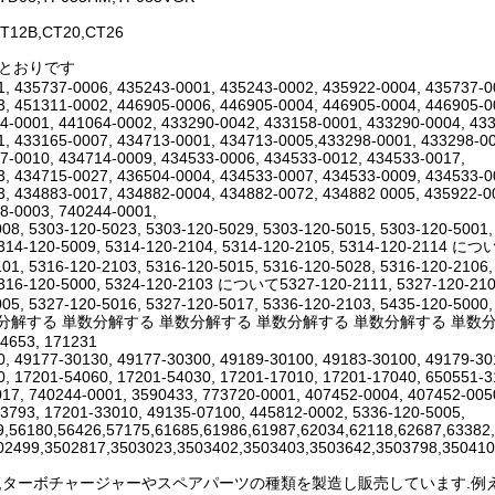
T12B,CT20,CT26
のとおりです
, 435737-0006, 435243-0001, 435243-0002, 435922-0004, 435737-0
, 451311-0002, 446905-0006, 446905-0004, 446905-0004, 446905-0
4-0001, 441064-0002, 433290-0042, 433158-0001, 433290-0004, 43
, 433165-0007, 434713-0001, 434713-0005,433298-0001, 433298-00
7-0010, 434714-0009, 434533-0006, 434533-0012, 434533-0017,
, 434715-0027, 436504-0004, 434533-0007, 434533-0009, 434533-0
, 434883-0017, 434882-0004, 434882-0072, 434882 0005, 435922-0
8-0003, 740244-0001,
08, 5303-120-5023, 5303-120-5029, 5303-120-5015, 5303-120-5001,
5314-120-5009, 5314-120-2104, 5314-120-2105, 5314-120-2114 につ
01, 5316-120-2103, 5316-120-5015, 5316-120-5028, 5316-120-2106,
5316-120-5000, 5324-120-2103 について5327-120-2111, 5327-120-2109
05, 5327-120-5016, 5327-120-5017, 5336-120-2103, 5435-120-5000,
分解する 単数分解する 単数分解する 単数分解する 単数分解する 単数分解する 3521
14653, 171231
, 49177-30130, 49177-30300, 49189-30100, 49183-30100, 49179-3
, 17201-54060, 17201-54030, 17201-17010, 17201-17040, 650551-3
17, 740244-0001, 3590433, 773720-0001, 407452-0004, 407452-005
3793, 17201-33010, 49135-07100, 445812-0002, 5336-120-5005,
9,56180,56426,57175,61685,61986,61987,62034,62118,62687,63382
02499,3502817,3503023,3503402,3503403,3503642,3503798,350410
Hは,ターボチャージャーやスペアパーツの種類を製造し販売しています.例えば