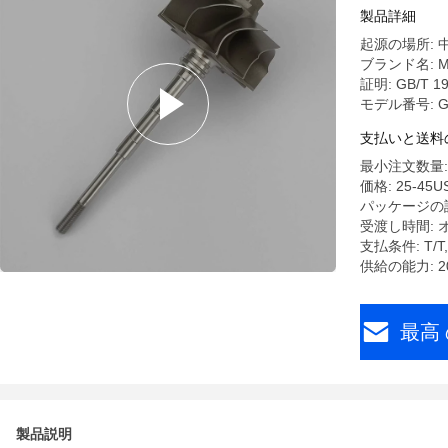
製品詳細
起源の場所: 
ブランド名: M
証明: GB/T 190
モデル番号: GT
支払いと送料
最小注文数量:
価格: 25-45US
パッケージの
受渡し時間: 
支払条件: T
供給の能力: 2
最高 
製品説明