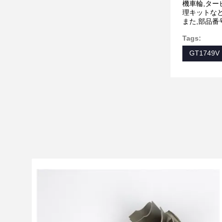
機車輪,ター
理キットな
また,部品
Tags:
GT1749V