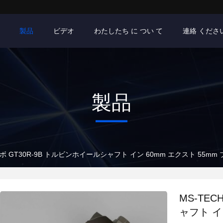
製品
ビデオ
わたしたち に つい て
連絡 くださ
製品
ルボ GT30R-9B トルビンホイールシャフト イン 60mm エクスト 55mm 
MS-TE
ャフト イ