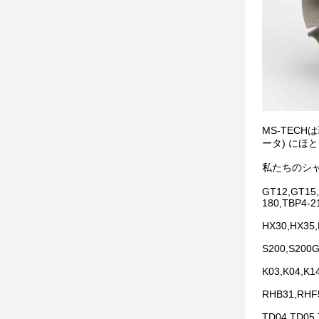
MS-TEC
ータ) にほ
私たちのシャフト
GT12,GT15,
180,TBP4-2
HX30,HX35
S200,S200G
K03,K04,K1
RHB31,RHF
TD04,TD05