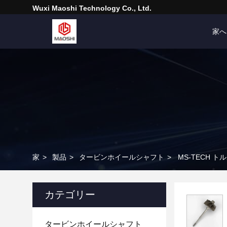
Wuxi Maoshi Technology Co., Ltd.
家へ
家
>
製品
>
タービンホイールシャフト
>
MS-TECH ト
カテゴリー
タービンホイールシャフト