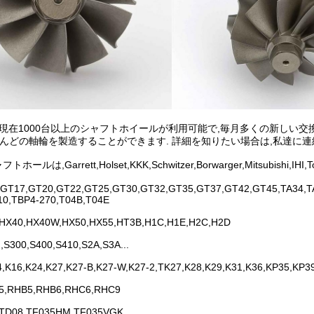
Hは現在1000台以上のシャフトホイールが利用可能で,毎月多くの新しい交
とんどの軸輪を製造することができます. 詳細を知りたい場合は,私達に連
ホールは,Garrett,Holset,KKK,Schwitzer,Borwarger,Mitsu
GT17,GT20,GT22,GT25,GT30,GT32,GT35,GT37,GT42,GT45,TA34,TA
10,TBP4-270,T04B,T04E
,HX40,HX40W,HX50,HX55,HT3B,H1C,H1E,H2C,H2D
,S300,S400,S410,S2A,S3A...
4,K16,K24,K27,K27-B,K27-W,K27-2,TK27,K28,K29,K31,K36,KP35,KP3
5,RHB5,RHB6,RHC6,RHC9
,TD08,TF035HM,TF035VGK