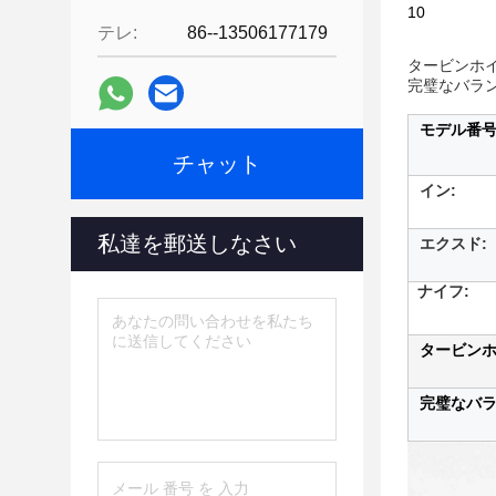
10
テレ:
86--13506177179
タービンホイ
完璧なバラ
モデル番
チャット
イン:
私達を郵送しなさい
エクスド:
ナイフ:
タービン
完璧なバラ