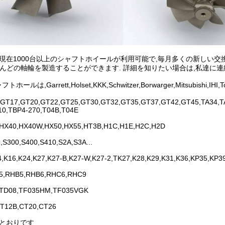
Hは現在1000台以上のシャフトホイールが利用可能で,毎月多くの新しい交
とんどの軸輪を製造することができます. 詳細を知りたい場合は,私達に連
ホールは,Garrett,Holset,KKK,Schwitzer,Borwarger,Mitsu
GT17,GT20,GT22,GT25,GT30,GT32,GT35,GT37,GT42,GT45,TA34,TA
10,TBP4-270,T04B,T04E
,HX40,HX40W,HX50,HX55,HT3B,H1C,H1E,H2C,H2D
,S300,S400,S410,S2A,S3A...
4,K16,K24,K27,K27-B,K27-W,K27-2,TK27,K28,K29,K31,K36,KP35,KP3
5,RHB5,RHB6,RHC6,RHC9
,TD08,TF035HM,TF035VGK
T12B,CT20,CT26
のとおりです