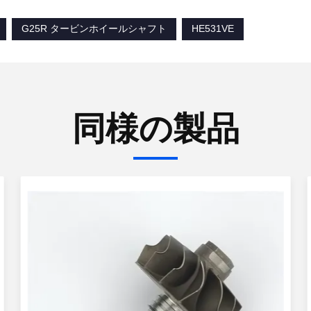
G25R タービンホイールシャフト
HE531VE
同様の製品