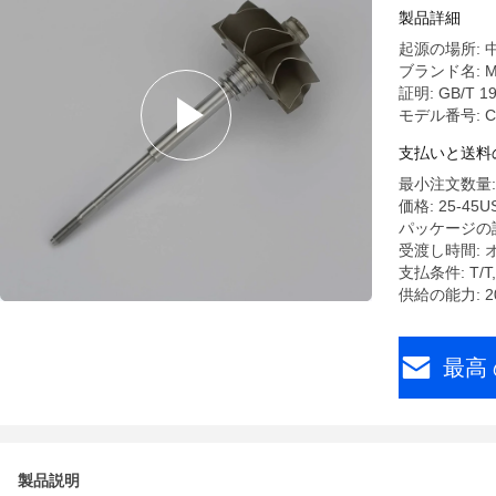
製品詳細
起源の場所: 
ブランド名: M
証明: GB/T 190
モデル番号: C
支払いと送料
最小注文数量:
価格: 25-45US
パッケージの
受渡し時間: 
支払条件: T
供給の能力: 2
最高 
製品説明