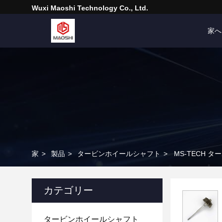
Wuxi Maoshi Technology Co., Ltd.
家へ
家
>
製品
>
タービンホイールシャフト
>
MS-TECH タ
カテゴリー
タービンホイールシャフト