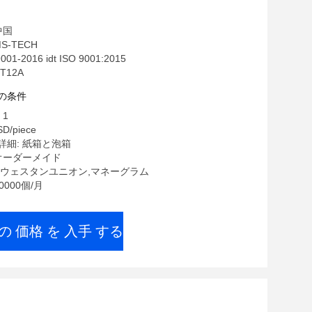
中国
S-TECH
01-2016 idt ISO 9001:2015
T12A
の条件
 1
D/piece
詳細: 紙箱と泡箱
オーダーメイド
/T,ウェスタンユニオン,マネーグラム
0000個/月
の 価格 を 入手 する