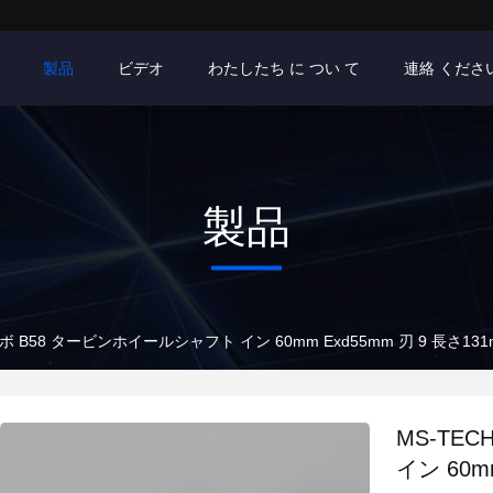
製品
ビデオ
わたしたち に つい て
連絡 くださ
製品
ーボ B58 タービンホイールシャフト イン 60mm Exd55mm 刃 9 長さ131
MS-TE
イン 60m