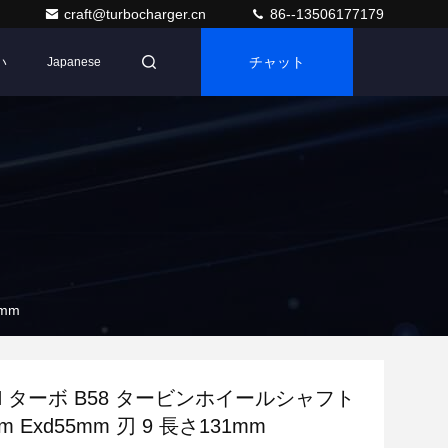
craft@turbocharger.cn
86--13506177179
い
チャット
Japanese
mm
CH ターボ B58 タービンホイールシャフト
m Exd55mm 刃 9 長さ131mm