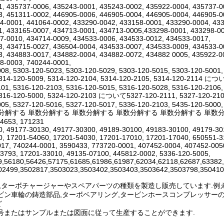
, 435737-0006, 435243-0001, 435243-0002, 435922-0004, 435737-0
, 451311-0002, 446905-0006, 446905-0004, 446905-0004, 446905-0
4-0001, 441064-0002, 433290-0042, 433158-0001, 433290-0004, 43
, 433165-0007, 434713-0001, 434713-0005,433298-0001, 433298-00
7-0010, 434714-0009, 434533-0006, 434533-0012, 434533-0017,
, 434715-0027, 436504-0004, 434533-0007, 434533-0009, 434533-0
, 434883-0017, 434882-0004, 434882-0072, 434882 0005, 435922-0
8-0003, 740244-0001,
08, 5303-120-5023, 5303-120-5029, 5303-120-5015, 5303-120-5001,
5314-120-5009, 5314-120-2104, 5314-120-2105, 5314-120-2114 につ
01, 5316-120-2103, 5316-120-5015, 5316-120-5028, 5316-120-2106,
5316-120-5000, 5324-120-2103 について5327-120-2111, 5327-120-2109
05, 5327-120-5016, 5327-120-5017, 5336-120-2103, 5435-120-5000,
分解する 単数分解する 単数分解する 単数分解する 単数分解する 単数分解する 3521
14653, 171231
, 49177-30130, 49177-30300, 49189-30100, 49183-30100, 49179-3
, 17201-54060, 17201-54030, 17201-17010, 17201-17040, 650551-3
17, 740244-0001, 3590433, 773720-0001, 407452-0004, 407452-005
3793, 17201-33010, 49135-07100, 445812-0002, 5336-120-5005,
9,56180,56426,57175,61685,61986,61987,62034,62118,62687,63382
02499,3502817,3503023,3503402,3503403,3503642,3503798,350410
Hは,ターボチャージャーやスペアパーツの種類を製造し販売しています.例えば
ビン車輪の鋳造部品,ターボベアリング,タービンホースコンプレッサーの
ど
番号またはサンプルまたは図面に従って生産することができます.