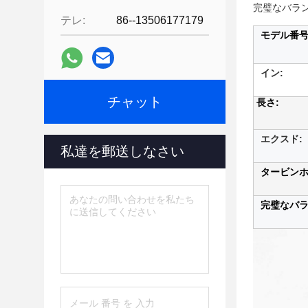
完璧なバラ
テレ:
86--13506177179
モデル番
イン:
チャット
長さ:
エクスド:
私達を郵送しなさい
タービン
完璧なバラ