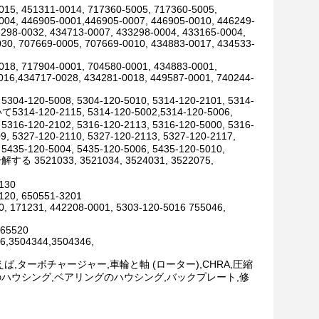
015, 451311-0014, 717360-5005, 717360-5005,
004, 446905-0001,446905-0007, 446905-0010, 446249-
3298-0032, 434713-0007, 433298-0004, 433165-0004,
30, 707669-0005, 707669-0010, 434883-0017, 434533-
018, 717904-0001, 704580-0001, 434883-0001,
016,434717-0028, 434281-0018, 449587-0001, 740244-
 5304-120-5008, 5304-120-5010, 5314-120-2101, 5314-
いて5314-120-2115, 5314-120-5002,5314-120-5006,
 5316-120-2102, 5316-120-2113, 5316-120-5000, 5316-
, 5327-120-2110, 5327-120-2113, 5327-120-2117,
 5435-120-5004, 5435-120-5006, 5435-120-5010,
033, 3521034, 3524031, 3522075,
0130
120, 650551-3201
0, 171231, 442208-0001, 5303-120-5016 755046,
,65520
6,3504344,3504346,
,ターボチャージャー,車輪と軸 (ローター),CHRA,圧縮
ハウシング,ベアリングのハウシング,バックプレート,修