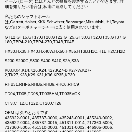
イール (ロータ) にほとんどの軸輪を製造することができます. 詳
細を知りたい場合は,私達に連絡してください.
私たちのシャフトホール
は,Garrett,Holset,KKK,Schwitzer,Borwarger,Mitsubishi,IHI,Toyota
などのターボチャージャーに広く使用されています.
GT12,GT15,GT17,GT20,GT22,GT25,GT30,GT32,GT35,GT37,GT42,
180,TBP4-210,TBP4-270,T04B,T04E
HX30,HX35,HX40,HX40W,HX50,HX55,HT3B,H1C,H1E,H2C,H2D
S200,S200G,S300,S400,S410,S2A,S3A...
K03,K04,K14,K16,K24,K27,K27-B,K27-W,K27-
2,TK27,K28,K29,K31,K36,KP35,KP39
RHB31,RHF5,RHB5,RHB6,RHC6,RHC9
TD04,TD05,TD08,TF035HM,TF035VGK
CT9,CT12,CT12B,CT20,CT26
OEM は次のとおりです
435922-0001, 435737-0006, 435243-0001, 435243-0002,
435922-0004, 435737-0015, 451311-0014, 717360-5005,
717360-5005, 451310-0003, 451311-0002, 446905-0006,