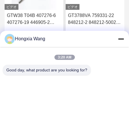
ビデオ
ビデオ
GTW38 T04B 407276-6
GT3788VA 759331-22
407276-19 446905-2
848212-2 848212-5002S
446905-5ターボチャージ
ターボチャージャーのた
ャーのタービンホイール
めのタービンシャフトと
Hongxia Wang
す
最高 の 価格 を 入手 す
最高 の 価格 を 入手 す
シャフト
車輪
る
る
3:20 AM
Good day, what product are you looking for?
Wuxi Maoshi Technology Co., Ltd.
craft@turbocharger.cn
86--13506177179
シンフェイ道路,バシ・シンバ村,西北町,キッシャン地区,ウ
キシ,江蘇,中国