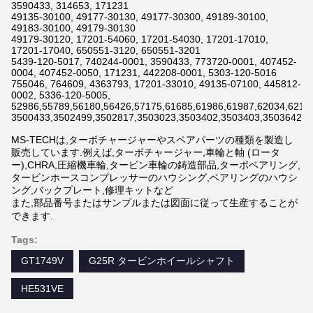
3590433, 314653, 171231
49135-30100, 49177-30130, 49177-30300, 49189-30100,
49183-30100, 49179-30130
49179-30120, 17201-54060, 17201-54030, 17201-17010,
17201-17040, 650551-3120, 650551-3201
5439-120-5017, 740244-0001, 3590433, 773720-0001, 407452-
0004, 407452-0050, 171231, 442208-0001, 5303-120-5016
755046, 764609, 4363793, 17201-33010, 49135-07100, 445812-
0002, 5336-120-5005,
52986,55789,56180,56426,57175,61685,61986,61987,62034,6211
3500433,3502499,3502817,3503023,3503402,3503403,3503642,3
MS-TECHは,ターボチャージャーやスペアパーツの種類を製造し
販売しています.例えば,ターボチャージャー,車輪と軸 (ロータ
ー),CHRA,圧縮機車輪,タービン車輪の鋳造部品,ターボベアリング,
タービンホースコンプレッサーのハウシング,ベアリングのハウシ
ング,バックプレート,修理キットなど
また,部品番号またはサンプルまたは図面に従って生産することが
できます.
Tags:
GT1749V
G25R タービンホイールシャフト
HE531VE