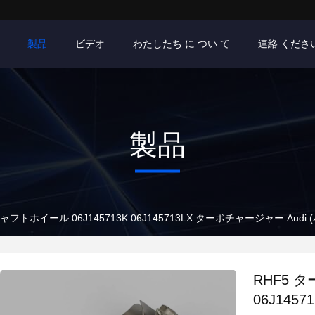
製品
ビデオ
わたしたち に つい て
連絡 くださ
製品
フトホイール 06J145713K 06J145713LX ターボチャージャー Audi (
RHF5 タ
06J145