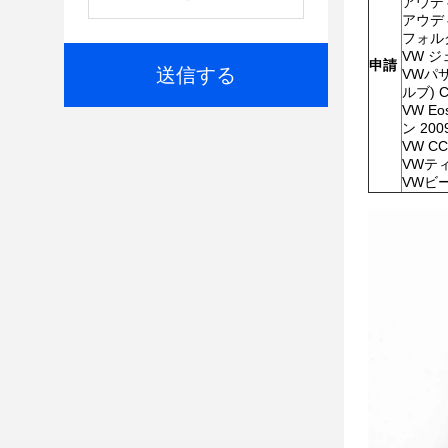
アウディ
アウディ
フォルク
VW ジェ
申請
送信する
VWパサ
ルブ) 
VW E
ン 200
VW C
VWティグ
VWビー