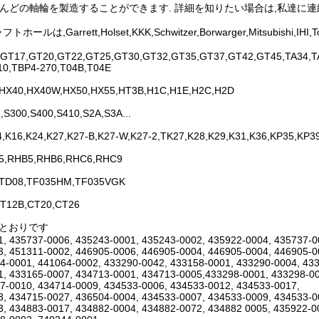
とんどの軸輪を製造することができます. 詳細を知りたい場合は,私達に連
ホールは,Garrett,Holset,KKK,Schwitzer,Borwarger,Mitsu
GT17,GT20,GT22,GT25,GT30,GT32,GT35,GT37,GT42,GT45,TA34,TA
10,TBP4-270,T04B,T04E
,HX40,HX40W,HX50,HX55,HT3B,H1C,H1E,H2C,H2D
,S300,S400,S410,S2A,S3A...
4,K16,K24,K27,K27-B,K27-W,K27-2,TK27,K28,K29,K31,K36,KP35,KP3
5,RHB5,RHB6,RHC6,RHC9
,TD08,TF035HM,TF035VGK
T12B,CT20,CT26
のとおりです
, 435737-0006, 435243-0001, 435243-0002, 435922-0004, 435737-0
, 451311-0002, 446905-0006, 446905-0004, 446905-0004, 446905-0
4-0001, 441064-0002, 433290-0042, 433158-0001, 433290-0004, 43
, 433165-0007, 434713-0001, 434713-0005,433298-0001, 433298-00
7-0010, 434714-0009, 434533-0006, 434533-0012, 434533-0017,
, 434715-0027, 436504-0004, 434533-0007, 434533-0009, 434533-0
, 434883-0017, 434882-0004, 434882-0072, 434882 0005, 435922-0