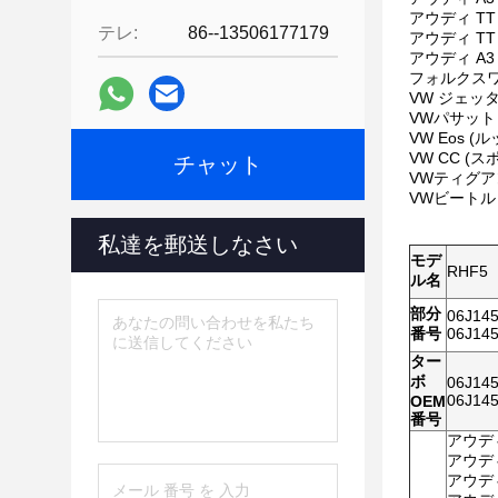
アウディ TT
テレ:
86--13506177179
アウディ TT 
アウディ A3 
フォルクスワーゲ
VW ジェッタ (
VWパサット (
VW Eos 
VW CC (ス
チャット
VWティグアン 
VWビートル 2
私達を郵送しなさい
モデ
RHF5
ル名
部分
06J145
番号
06J145
ター
ボ
06J145
06J145
OEM
番号
アウディ
アウディ
アウディ