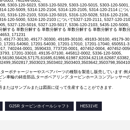
8-0003, 740244-0001,
08, 5303-120-5023, 5303-120-5029, 5303-120-5015, 5303-120-5001,
5314-120-5009, 5314-120-2104, 5314-120-2105, 5314-120-2114 につ
01, 5316-120-2103, 5316-120-5015, 5316-120-5028, 5316-120-2106,
5316-120-5000, 5324-120-2103 について5327-120-2111, 5327-120-2109
05, 5327-120-5016, 5327-120-5017, 5336-120-2103, 5435-120-5000,
分解する 単数分解する 単数分解する 単数分解する 単数分解する 単数分解する 3521
14653, 171231
, 49177-30130, 49177-30300, 49189-30100, 49183-30100, 49179-3
, 17201-54060, 17201-54030, 17201-17010, 17201-17040, 650551-3
17, 740244-0001, 3590433, 773720-0001, 407452-0004, 407452-005
3793, 17201-33010, 49135-07100, 445812-0002, 5336-120-5005,
9,56180,56426,57175,61685,61986,61987,62034,62118,62687,63382
02499,3502817,3503023,3503402,3503403,3503642,3503798,350410
Hは,ターボチャージャーやスペアパーツの種類を製造し販売しています.例えば
ビン車輪の鋳造部品,ターボベアリング,タービンホースコンプレッサーの
ど
番号またはサンプルまたは図面に従って生産することができます.
G25R タービンホイールシャフト
HE531VE