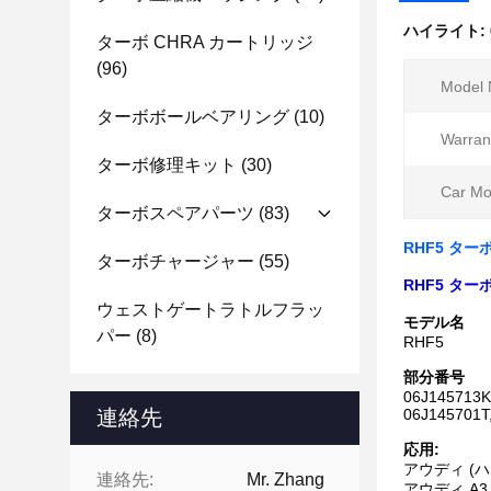
ハイライト:
ターボ CHRA カートリッジ
(96)
Model 
ターボボールベアリング
(10)
Warrant
ターボ修理キット
(30)
Car Mo
ターボスペアパーツ
(83)
RHF5 ターボ
ターボチャージャー
(55)
RHF5 ターボ
ウェストゲートラトルフラッ
モデル名
パー
(8)
RHF5
部分番号
06J145713K
連絡先
06J145701T
応用:
アウディ (ハッ
連絡先:
Mr. Zhang
アウディ A3 