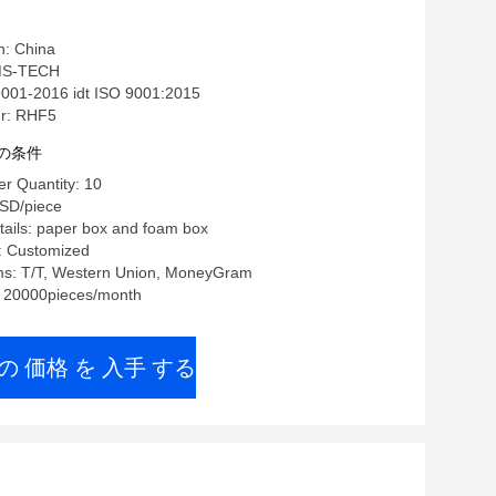
2.0L
n: China
S-TECH
01-2016 idt ISO 9001:2015
r: RHF5
の条件
r Quantity: 10
SD/piece
ails: paper box and foam box
: Customized
s: T/T, Western Union, MoneyGram
y: 20000pieces/month
の 価格 を 入手 する