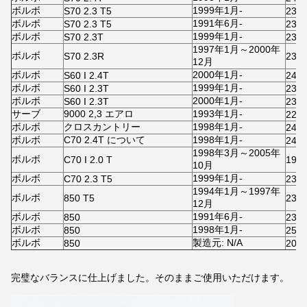
ボルボ
1999年1月-
S70 2.3 T5
230
ボルボ
1991年6月-
S70 2.3 T5
231
ボルボ
1999年1月-
S70 2.3T
231
1997年1月～2000年
ボルボ
S70 2.3R
231
12月
ボルボ
2000年1月-
S60 I 2.4T
243
ボルボ
1999年1月-
S60 I 2.3T
230
ボルボ
2000年1月-
S60 I 2.3T
231
サーブ
9000 2,3 エアロ
1993年1月-
229
ボルボ
クロスカントリー
1998年1月-
240
ボルボ
C70 2.4T について
1998年1月-
243
1998年3月～2005年
ボルボ
C70 I 2.0 T
198
10月
ボルボ
1999年1月-
C70 2.3 T5
230
1994年1月～1997年
ボルボ
850 T5
231
12月
ボルボ
1991年6月-
850
231
ボルボ
1998年1月-
850
250
ボルボ
製造元: N/A
850
200
完璧なバランスに仕上げました。そのままご使用いただけます。