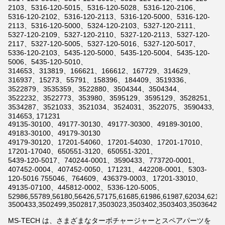
2103、5316-120-5015、5316-120-5028、5316-120-2106、
5316-120-2102、5316-120-2113、5316-120-5000、5316-120-
2113、5316-120-5000、5324-120-2103、5327-120-2111、
5327-120-2109、5327-120-2110、5327-120-2113、5327-120-
2117、5327-120-5005、5327-120-5016、5327-120-5017、
5336-120-2103、5435-120-5000、5435-120-5004、5435-120-
5006、5435-120-5010、
314653、313819、166621、166612、167729、314629、
316937、15273、55791、158396、184409、3519336、
3522879、3535359、3522880、3504344、3504344、
3522232、3522773、353980、3595129、3595129、3528251、
3534287、3521033、3521034、3524031、3522075、3590433,
314653, 171231
49135-30100、49177-30130、49177-30300、49189-30100、
49183-30100、49179-30130
49179-30120、17201-54060、17201-54030、17201-17010、
17201-17040、650551-3120、650551-3201、
5439-120-5017、740244-0001、3590433、773720-0001、
407452-0004、407452-0050、171231、442208-0001、5303-
120-5016 755046、764609、436379-0003、17201-33010、
49135-07100、445812-0002、5336-120-5005、
52986,55789,56180,56426,57175,61685,61986,61987,62034,6211
3500433,3502499,3502817,3503023,3503402,3503403,3503642,3
MS-TECH は、さまざまなターボチャージャーとスペアパーツを