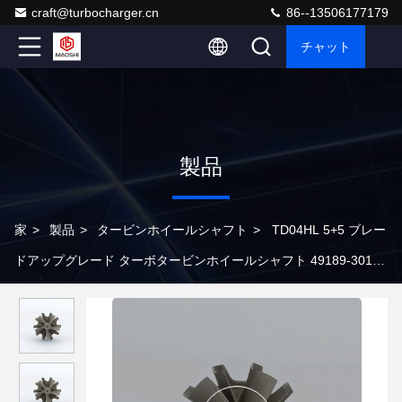
craft@turbocharger.cn
86--13506177179
チャット
製品
家
>
製品
>
タービンホイールシャフト
>
TD04HL 5+5 ブレー
ドアップグレード ターボタービンホイールシャフト 49189-30100
49177-30100 49189-03201 インコネル 713C