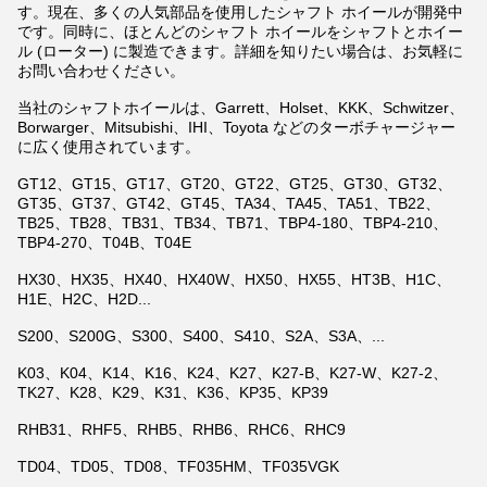
す。現在、多くの人気部品を使用したシャフト ホイールが開発中
です。同時に、ほとんどのシャフト ホイールをシャフトとホイー
ル (ローター) に製造できます。詳細を知りたい場合は、お気軽に
お問い合わせください。
当社のシャフトホイールは、Garrett、Holset、KKK、Schwitzer、
Borwarger、Mitsubishi、IHI、Toyota などのターボチャージャー
に広く使用されています。
GT12、GT15、GT17、GT20、GT22、GT25、GT30、GT32、
GT35、GT37、GT42、GT45、TA34、TA45、TA51、TB22、
TB25、TB28、TB31、TB34、TB71、TBP4-180、TBP4-210、
TBP4-270、T04B、T04E
HX30、HX35、HX40、HX40W、HX50、HX55、HT3B、H1C、
H1E、H2C、H2D...
S200、S200G、S300、S400、S410、S2A、S3A、...
K03、K04、K14、K16、K24、K27、K27-B、K27-W、K27-2、
TK27、K28、K29、K31、K36、KP35、KP39
RHB31、RHF5、RHB5、RHB6、RHC6、RHC9
TD04、TD05、TD08、TF035HM、TF035VGK