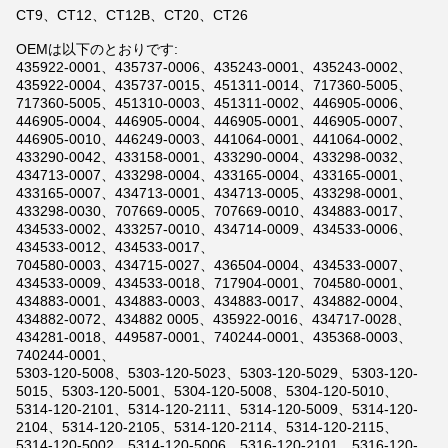
CT9、CT12、CT12B、CT20、CT26
OEMは以下のとおりです:
435922-0001、435737-0006、435243-0001、435243-0002、
435922-0004、435737-0015、451311-0014、717360-5005、
717360-5005、451310-0003、451311-0002、446905-0006、
446905-0004、446905-0004、446905-0001、446905-0007、
446905-0010、446249-0003、441064-0001、441064-0002、
433290-0042、433158-0001、433290-0004、433298-0032、
434713-0007、433298-0004、433165-0004、433165-0001、
433165-0007、434713-0001、434713-0005、433298-0001、
433298-0030、707669-0005、707669-0010、434883-0017、
434533-0002、433257-0010、434714-0009、434533-0006、
434533-0012、434533-0017、
704580-0003、434715-0027、436504-0004、434533-0007、
434533-0009、434533-0018、717904-0001、704580-0001、
434883-0001、434883-0003、434883-0017、434882-0004、
434882-0072、434882 0005、435922-0016、434717-0028、
434281-0018、449587-0001、740244-0001、435368-0003、
740244-0001、
5303-120-5008、5303-120-5023、5303-120-5029、5303-120-
5015、5303-120-5001、5304-120-5008、5304-120-5010、
5314-120-2101、5314-120-2111、5314-120-5009、5314-120-
2104、5314-120-2105、5314-120-2114、5314-120-2115、
5314-120-5002、5314-120-5006、5316-120-2101、5316-120-