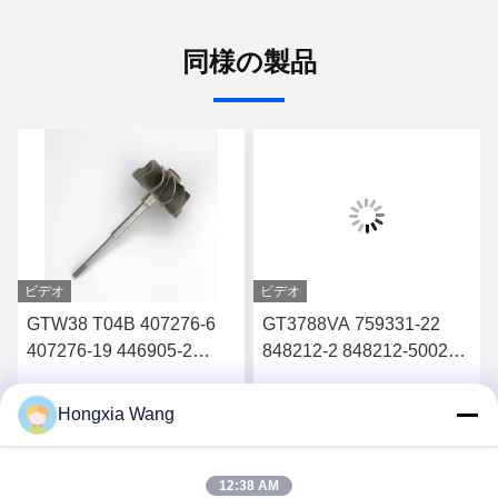
同様の製品
ビデオ
ビデオ
GTW38 T04B 407276-6
GT3788VA 759331-22
407276-19 446905-2
848212-2 848212-5002S
446905-5ターボチャージ
ターボチャージャーのた
ャーのタービンホイール
めのタービンシャフトと
Hongxia Wang
す
最高 の 価格 を 入手 す
最高 の 価格 を 入手 す
シャフト
車輪
る
る
12:38 AM