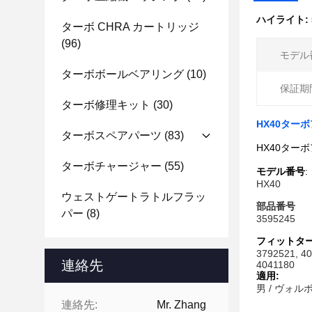
ハイライト:
ターボ CHRA カートリッジ
(96)
モデル
ターボボールベアリング
(10)
保証期
ターボ修理キット
(30)
HX40ターボ
ターボスペアパーツ
(83)
HX40ターボ
ターボチャージャー
(55)
モデル番号
:
HX40
ウェストゲートラトルフラッ
部品番号
パー
(8)
3595245
フィットター
3792521, 4
連絡先
4041180
適用:
男 / ヴォル
連絡先:
Mr. Zhang