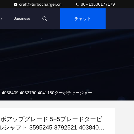
craft@turbocharger.cn
86--13506177179
い
チャット
Japanese
38409 4032790 4041180ターボチャージャー
ーボアップグレード 5+5ブレードタービ
ャフト 3595245 3792521 4038409