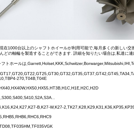
Hは現在1000台以上のシャフトホイールが利用可能で,毎月多くの新しい交
とんどの軸輪を製造することができます. 詳細を知りたい場合は,私達に連
ホールは,Garrett,Holset,KKK,Schwitzer,Borwarger,Mitsu
GT17,GT20,GT22,GT25,GT30,GT32,GT35,GT37,GT42,GT45,TA34,TA
10,TBP4-270,T04B,T04E
,HX40,HX40W,HX50,HX55,HT3B,H1C,H1E,H2C,H2D
,S300,S400,S410,S2A,S3A...
4,K16,K24,K27,K27-B,K27-W,K27-2,TK27,K28,K29,K31,K36,KP35,KP3
5,RHB5,RHB6,RHC6,RHC9
,TD08,TF035HM,TF035VGK