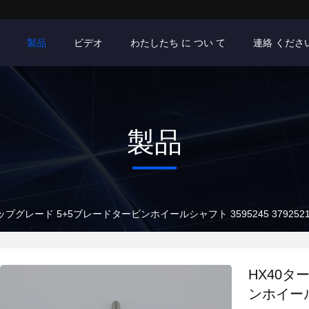
製品
ビデオ
わたしたち に つい て
連絡 くださ
製品
プグレード 5+5ブレードタービンホイールシャフト 3595245 3792521 40
HX40タ
ンホイールシ