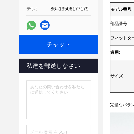
テレ:
86--13506177179
モデル番号
:
部品番号
フィットター
チャット
適用:
私達を郵送しなさい
サイズ
完璧なバラ