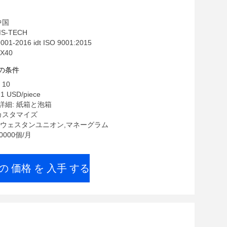
0 4041180ターボチャージャー
中国
S-TECH
01-2016 idt ISO 9001:2015
X40
の条件
10
1 USD/piece
詳細: 紙箱と泡箱
カスタマイズ
/T,ウェスタンユニオン,マネーグラム
0000個/月
の 価格 を 入手 する