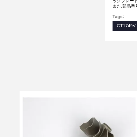
ックプレート
また,部品
Tags:
GT1749V