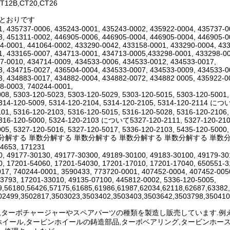
T12B,CT20,CT26
のとおりです
, 435737-0006, 435243-0001, 435243-0002, 435922-0004, 435737-0
, 451311-0002, 446905-0006, 446905-0004, 446905-0004, 446905-0
4-0001, 441064-0002, 433290-0042, 433158-0001, 433290-0004, 43
, 433165-0007, 434713-0001, 434713-0005,433298-0001, 433298-00
7-0010, 434714-0009, 434533-0006, 434533-0012, 434533-0017,
, 434715-0027, 436504-0004, 434533-0007, 434533-0009, 434533-0
, 434883-0017, 434882-0004, 434882-0072, 434882 0005, 435922-0
8-0003, 740244-0001,
08, 5303-120-5023, 5303-120-5029, 5303-120-5015, 5303-120-5001,
5314-120-5009, 5314-120-2104, 5314-120-2105, 5314-120-2114 につ
01, 5316-120-2103, 5316-120-5015, 5316-120-5028, 5316-120-2106,
5316-120-5000, 5324-120-2103 について5327-120-2111, 5327-120-2109
05, 5327-120-5016, 5327-120-5017, 5336-120-2103, 5435-120-5000,
分解する 単数分解する 単数分解する 単数分解する 単数分解する 単数分解する 3521
14653, 171231
, 49177-30130, 49177-30300, 49189-30100, 49183-30100, 49179-3
, 17201-54060, 17201-54030, 17201-17010, 17201-17040, 650551-3
17, 740244-0001, 3590433, 773720-0001, 407452-0004, 407452-005
3793, 17201-33010, 49135-07100, 445812-0002, 5336-120-5005,
9,56180,56426,57175,61685,61986,61987,62034,62118,62687,63382
02499,3502817,3503023,3503402,3503403,3503642,3503798,350410
Hは,ターボチャージャーやスペアパーツの種類を製造し販売しています.例えば
イール,タービンホイールの鋳造部品,ターボベアリング,タービンホー