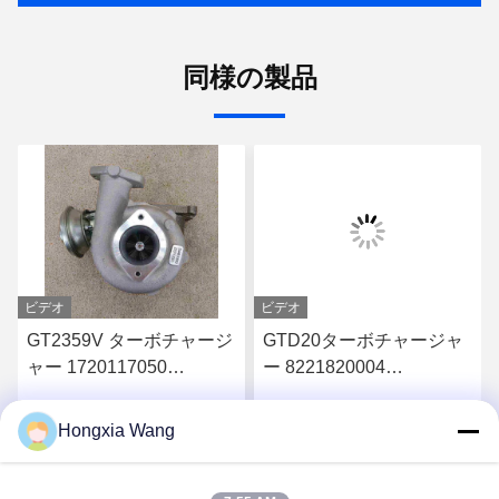
同様の製品
ビデオ
ビデオ
GT2359V ターボチャージ
GTD20ターボチャージャ
ャー 1720117050
ー 8221820004
7244830003
8221820005 オーディ
for7025490008
FB3Q6K682PC フォー
Hongxia Wang
す
最高 の 価格 を 入手 す
最高 の 価格 を 入手 す
7500010002
ド・レンジャー エベレス
ト 32