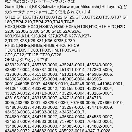
私たちのコンプレッサーハウジングは
Garrett,Holset,KKK,Schwitzer,Borwarger,Mitsubishi,IHI,Toyotaなど
のターボチャージャーに広く使用されています.
GT12,GT15,GT17,GT20,GT22,GT25,GT30,GT32,GT35,GT37,GT42,
180,TBP4-210,TBP4-270,T04B,T04E
HX30,HX35,HX40,HX40W,HX50,HX55,HT3B,H1C,H1E,H2C,H2D
S200,S200G,S300,S400,S410,S2A,S3A...
K03,K04,K14,K16,K24,K27,K27-B,K27-W,K27-
2,TK27,K28,K29,K31,K36,KP35,KP39
RHB31,RHF5,RHB5,RHB6,RHC6,RHC9
TD04,TD05,TD08,TF035HM,TF035VGK
CT9,CT12,CT12B,CT20,CT26
OEM は次のとおりです
435922-0001, 435737-0006, 435243-0001, 435243-0002,
435922-0004, 435737-0015, 451311-0014, 717360-5005,
717360-5005, 451310-0003, 451311-0002, 446905-0006,
446905-0004, 446905-0004, 446905-0004, 446905-
0001,446905-0007, 446905-0010, 446249-0003, 441064-0001,
441064-0002, 433290-0042, 433158-0001, 433290-0004,
433298-0032, 434713-0007, 433298-0004, 433165-0004,
433165-0001, 433165-0007, 434713-0001, 434713-
0005,433298-0001, 433298-0030, 707669-0005, 707669-0010,
434883-0017, 434533-0002, 433257-0010, 434714-0009,
434533-0006, 434533-0012, 434533-0017,
704580-0003, 434715-0027, 436504-0004, 434533-0007,
434533-0009, 434533-0018, 717904-0001, 704580-0001,
434883-0001, 434883-0003, 434883-0017, 434882-0004,
434882-0072, 434882 0005, 435922-0016,434717-0028,