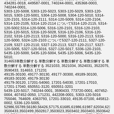
434281-0018, 449587-0001, 740244-0001, 435368-0003,
740244-0001,
5303-120-5008, 5303-120-5023, 5303-120-5029, 5303-120-
5015, 5303-120-5001, 5304-120-5008, 5304-120-5010, 5314-
120-2101, 5314-120-2111, 5314-120-5009, 5314-120-2104,
5314-120-2105, 5314-120-2114 について5314-120-2115, 5314-
120-5002,5314-120-5006, 5316-120-2101, 5316-120-2103,
5316-120-5015, 5316-120-5028, 5316-120-2106, 5316-120-
2102, 5316-120-2113, 5316-120-5000, 5316-120-2113, 5316-
120-5000, 5324-120-2103 について5327-120-2111, 5327-120-
2109, 5327-120-2110, 5327-120-2113, 5327-120-2117, 5327-
120-5005, 5327-120-5016, 5327-120-5017, 5336-120-2103,
5435-120-5000, 5435-120-5004, 5435-120-5006, 5435-120-
5010,
314653単数分解する 単数分解する 単数分解する 単数分解する 単
数分解する 単数分解する 3521033, 3521034, 3524031, 3522075,
3590433, 314653, 171231
49135-30100, 49177-30130, 49177-30300, 49189-30100,
49183-30100, 49179-30130
49179-30120, 17201-54060, 17201-54030, 17201-17010,
17201-17040, 650551-3120, 650551-3201
5439-120-5017, 740244-0001, 3590433, 773720-0001, 407452-
0004, 407452-0050, 171231, 442208-0001, 5303-120-5016
755046, 764609, 4363793, 17201-33010, 49135-07100, 445812-
0002, 5336-120-5005,
52986,55789,56180,56426,57175,61685,61986,61987,62034,6211
3500433,3502499,3502817,3503023,3503402,3503403,3503642,3