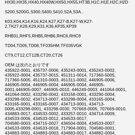
HX30,HX35,HX40,HX40W,HX50,HX55,HT3B,H1C,H1E,H2C,H2D
S200,S200G,S300,S400,S410,S2A,S3A...
K03,K04,K14,K16,K24,K27,K27-B,K27-W,K27-
2,TK27,K28,K29,K31,K36,KP35,KP39
RHB31,RHF5,RHB5,RHB6,RHC6,RHC9
TD04,TD05,TD08,TF035HM,TF035VGK
CT9,CT12,CT12B,CT20,CT26
OEM は次のとおりです
435922-0001, 435737-0006, 435243-0001, 435243-0002,
435922-0004, 435737-0015, 451311-0014, 717360-5005,
717360-5005, 451310-0003, 451311-0002, 446905-0006,
446905-0004, 446905-0004, 446905-0004, 446905-
0001,446905-0007, 446905-0010, 446249-0003, 441064-0001,
441064-0002, 433290-0042, 433158-0001, 433290-0004,
433298-0032, 434713-0007, 433298-0004, 433165-0004,
433165-0001, 433165-0007, 434713-0001, 434713-
0005,433298-0001, 433298-0030, 707669-0005, 707669-0010,
434883-0017, 434533-0002, 433257-0010, 434714-0009,
434533-0006, 434533-0012, 434533-0017,
704580-0003, 434715-0027, 436504-0004, 434533-0007,
434533-0009, 434533-0018, 717904-0001, 704580-0001,
434883-0001, 434883-0003, 434883-0017, 434882-0004,