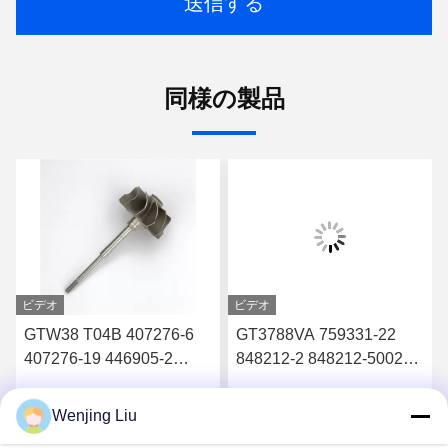
送信する
同様の製品
ビデオ
ビデオ
GTW38 T04B 407276-6
GT3788VA 759331-22
407276-19 446905-2
848212-2 848212-5002S
446905-5ターボチャージ
ターボチャージャーのた
ャーのタービンホイール
めのタービンシャフトと
Wenjing Liu
す
最高 の 価格 を 入手 す
最高 の 価格 を 入手 す
シャフト
車輪