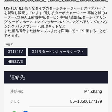
3500433,3502499,3502817,3503023,3503402,3503403,3503642,3
MS-TECHは,様々なタイプのターボチャージャーとスペアパーツ
を製造し販売しています.例えば,ターボチャージャー,車輪と軸 (ロ
ーター),CHRA,圧縮機車輪,タービン車輪鋳造部品,ターボベアリン
グ,タービンホースコンプレッサーのハウシング,ベアリングのハウ
シング,バックプレート,修理キットなど
また,部品番号またはサンプルまたは図面に従って生産することが
できます.
Tags:
GT1749V
G25R タービンホイールシャフト
HE531VE
連絡先
連絡先:
Mr. Zhang
テレ:
86--13506177179