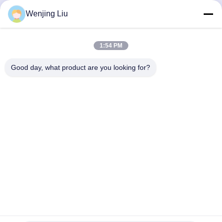
ォード・レンジャー 2.8
レンジャーHS 28
Wenjing Liu
す
最高 の 価格 を 入手 す
最高 の 価格 を 入手 す
94Kw
る
る
1:54 PM
Good day, what product are you looking for?
Wuxi Maoshi Technology Co., Ltd.
craft@turbocharger.cn
86--13506177179
シンフェイ道路,バシ・シンバ村,西北町,キッシャン地区,ウ
キシ,江蘇,中国
中国 良質 タービンホイールシャフト 提供者 著作権 2023-