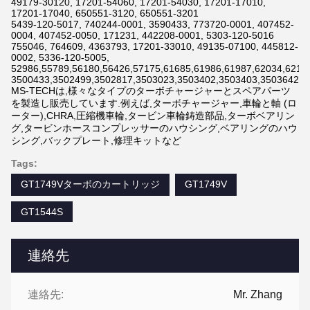
49179-30120, 17201-54060, 17201-54030, 17201-17010,
17201-17040, 650551-3120, 650551-3201
5439-120-5017, 740244-0001, 3590433, 773720-0001, 407452-
0004, 407452-0050, 171231, 442208-0001, 5303-120-5016
755046, 764609, 4363793, 17201-33010, 49135-07100, 445812-
0002, 5336-120-5005,
52986,55789,56180,56426,57175,61685,61986,61987,62034,6211
3500433,3502499,3502817,3503023,3503402,3503403,3503642,3
MS-TECHは,様々なタイプのターボチャージャーとスペアパーツ
を製造し販売しています.例えば,ターボチャージャー,車輪と軸 (ロ
ーター),CHRA,圧縮機車輪,タービン車輪鋳造部品,ターボベアリン
グ,タービンホースコンプレッサーのハウシング,ベアリングのハウ
シング,バックプレート,修理キットなど
Tags:
GT1749Vターボのカートリッジ
GT1749V
GT1544S
連絡先
連絡先:
Mr. Zhang