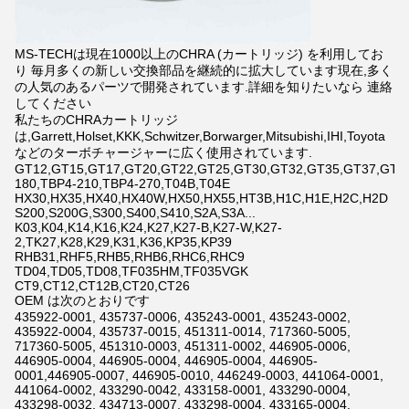
MS-TECHは現在1000以上のCHRA (カートリッジ) を利用してお
り 毎月多くの新しい交換部品を継続的に拡大しています現在,多く
の人気のあるパーツで開発されています.詳細を知りたいなら 連絡
してください
私たちのCHRAカートリッジ
は,Garrett,Holset,KKK,Schwitzer,Borwarger,Mitsubishi,IHI,Toyota
などのターボチャージャーに広く使用されています.
GT12,GT15,GT17,GT20,GT22,GT25,GT30,GT32,GT35,GT37,GT42,
180,TBP4-210,TBP4-270,T04B,T04E
HX30,HX35,HX40,HX40W,HX50,HX55,HT3B,H1C,H1E,H2C,H2D
S200,S200G,S300,S400,S410,S2A,S3A...
K03,K04,K14,K16,K24,K27,K27-B,K27-W,K27-
2,TK27,K28,K29,K31,K36,KP35,KP39
RHB31,RHF5,RHB5,RHB6,RHC6,RHC9
TD04,TD05,TD08,TF035HM,TF035VGK
CT9,CT12,CT12B,CT20,CT26
OEM は次のとおりです
435922-0001, 435737-0006, 435243-0001, 435243-0002,
435922-0004, 435737-0015, 451311-0014, 717360-5005,
717360-5005, 451310-0003, 451311-0002, 446905-0006,
446905-0004, 446905-0004, 446905-0004, 446905-
0001,446905-0007, 446905-0010, 446249-0003, 441064-0001,
441064-0002, 433290-0042, 433158-0001, 433290-0004,
433298-0032, 434713-0007, 433298-0004, 433165-0004,