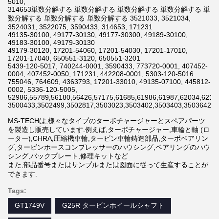
5010,
314653単数分解する 単数分解する 単数分解する 単数分解する 単
数分解する 単数分解する 単数分解する 3521033, 3521034,
3524031, 3522075, 3590433, 314653, 171231
49135-30100, 49177-30130, 49177-30300, 49189-30100,
49183-30100, 49179-30130
49179-30120, 17201-54060, 17201-54030, 17201-17010,
17201-17040, 650551-3120, 650551-3201
5439-120-5017, 740244-0001, 3590433, 773720-0001, 407452-
0004, 407452-0050, 171231, 442208-0001, 5303-120-5016
755046, 764609, 4363793, 17201-33010, 49135-07100, 445812-
0002, 5336-120-5005,
52986,55789,56180,56426,57175,61685,61986,61987,62034,6211
3500433,3502499,3502817,3503023,3503402,3503403,3503642,3
MS-TECHは,様々なタイプのターボチャージャーとスペアパーツ
を製造し販売しています.例えば,ターボチャージャー,車輪と軸 (ロ
ーター),CHRA,圧縮機車輪,タービン車輪鋳造部品,ターボベアリン
グ,タービンホースコンプレッサーのハウシング,ベアリングのハウ
シング,バックプレート,修理キットなど
また,部品番号またはサンプルまたは図面に従って生産することが
できます.
Tags:
GT1749V
G25R タービンホイールシャフト