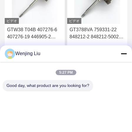
ビデオ
ビデオ
GTW38 T04B 407276-6
GT3788VA 759331-22
407276-19 446905-2
848212-2 848212-5002S
446905-5ターボチャージ
ターボチャージャーのた
ャーのタービンホイール
めのタービンシャフトと
Wenjing Liu
す
最高 の 価格 を 入手 す
最高 の 価格 を 入手 す
シャフト
車輪
る
る
5:27 PM
Good day, what product are you looking for?
Wuxi Maoshi Technology Co., Ltd.
craft@turbocharger.cn
86--13506177179