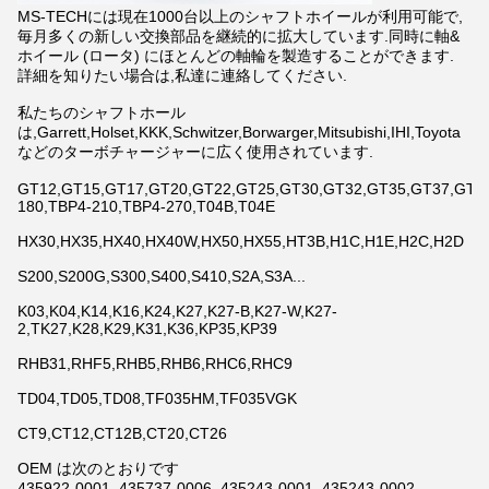
MS-TECHには現在1000台以上のシャフトホイールが利用可能で,
毎月多くの新しい交換部品を継続的に拡大しています.同時に軸&
ホイール (ロータ) にほとんどの軸輪を製造することができます.
詳細を知りたい場合は,私達に連絡してください.
私たちのシャフトホール
は,Garrett,Holset,KKK,Schwitzer,Borwarger,Mitsubishi,IHI,Toyota
などのターボチャージャーに広く使用されています.
GT12,GT15,GT17,GT20,GT22,GT25,GT30,GT32,GT35,GT37,GT42,
180,TBP4-210,TBP4-270,T04B,T04E
HX30,HX35,HX40,HX40W,HX50,HX55,HT3B,H1C,H1E,H2C,H2D
S200,S200G,S300,S400,S410,S2A,S3A...
K03,K04,K14,K16,K24,K27,K27-B,K27-W,K27-
2,TK27,K28,K29,K31,K36,KP35,KP39
RHB31,RHF5,RHB5,RHB6,RHC6,RHC9
TD04,TD05,TD08,TF035HM,TF035VGK
CT9,CT12,CT12B,CT20,CT26
OEM は次のとおりです
435922-0001, 435737-0006, 435243-0001, 435243-0002,