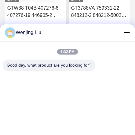
GTW38 T04B 407276-6
GT3788VA 759331-22
407276-19 446905-2
848212-2 848212-5002S
446905-5ターボチャージ
ターボチャージャーのた
ャーのタービンホイール
めのタービンシャフトと
Wenjing Liu
す
最高 の 価格 を 入手 す
最高 の 価格 を 入手 す
シャフト
車輪
る
る
1:32 PM
Good day, what product are you looking for?
Wuxi Maoshi Technology Co., Ltd.
craft@turbocharger.cn
86--13506177179
シンフェイ道路,バシ・シンバ村,西北町,キッシャン地区,ウ
キシ,江蘇,中国