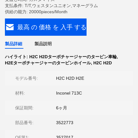
支払条件: T/T,ウェスタンユニオン,マネーグラム
供給の能力: 20000pieces/Month
最高 の 価格 を 入手 する
製品詳細
製品説明
ハイライト:
H2C H2Dターボチャージャーのタービン車輪
,
H2Eターボチャージャーのタービンホイール
,
H2C H2D
モデル番号:
H2C H2D H2E
材料:
Inconel 713C
保証期間:
6ヶ月
部品番号:
3522773
OE第1:
3527017