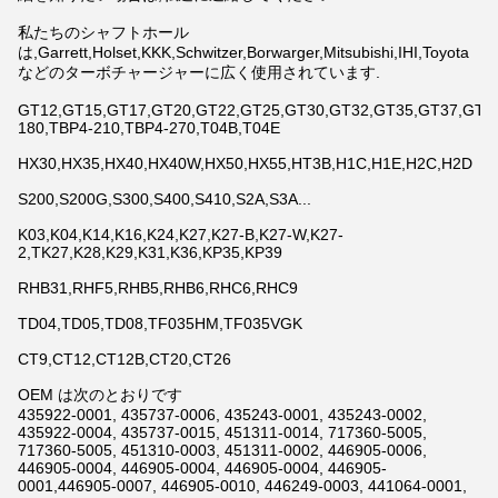
私たちのシャフトホール
は,Garrett,Holset,KKK,Schwitzer,Borwarger,Mitsubishi,IHI,Toyota
などのターボチャージャーに広く使用されています.
GT12,GT15,GT17,GT20,GT22,GT25,GT30,GT32,GT35,GT37,GT42,
180,TBP4-210,TBP4-270,T04B,T04E
HX30,HX35,HX40,HX40W,HX50,HX55,HT3B,H1C,H1E,H2C,H2D
S200,S200G,S300,S400,S410,S2A,S3A...
K03,K04,K14,K16,K24,K27,K27-B,K27-W,K27-
2,TK27,K28,K29,K31,K36,KP35,KP39
RHB31,RHF5,RHB5,RHB6,RHC6,RHC9
TD04,TD05,TD08,TF035HM,TF035VGK
CT9,CT12,CT12B,CT20,CT26
OEM は次のとおりです
435922-0001, 435737-0006, 435243-0001, 435243-0002,
435922-0004, 435737-0015, 451311-0014, 717360-5005,
717360-5005, 451310-0003, 451311-0002, 446905-0006,
446905-0004, 446905-0004, 446905-0004, 446905-
0001,446905-0007, 446905-0010, 446249-0003, 441064-0001,