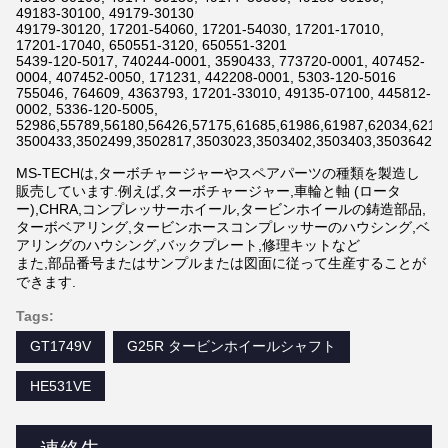
49183-30100, 49179-30130
49179-30120, 17201-54060, 17201-54030, 17201-17010,
17201-17040, 650551-3120, 650551-3201
5439-120-5017, 740244-0001, 3590433, 773720-0001, 407452-
0004, 407452-0050, 171231, 442208-0001, 5303-120-5016
755046, 764609, 4363793, 17201-33010, 49135-07100, 445812-
0002, 5336-120-5005,
52986,55789,56180,56426,57175,61685,61986,61987,62034,6211
3500433,3502499,3502817,3503023,3503402,3503403,3503642,3
MS-TECHは,ターボチャージャーやスペアパーツの種類を製造し
販売しています.例えば,ターボチャージャー,車輪と軸 (ロータ
ー),CHRA,コンプレッサーホイール,タービンホイールの鋳造部品,
ターボベアリング,タービンホースコンプレッサーのハウシング,ベ
アリングのハウシング,バックプレート,修理キットなど
また,部品番号またはサンプルまたは図面に従って生産することが
できます.
Tags:
GT1749V
G25R タービンホイールシャフト
HE531VE