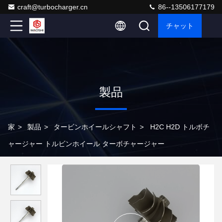
craft@turbocharger.cn
86--13506177179
チャット
製品
家
>
製品
>
タービンホイールシャフト
>
H2C H2D トルボチ
ャージャー トルビンホイール ターボチャージャー