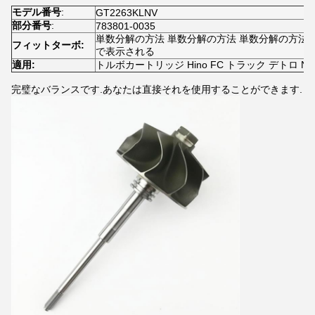
モデル番号
:
GT2263KLNV
部分番号
:
783801-0035
単数分解の方法 単数分解の方法 単数分解の方法 単数
フィットターボ:
で表示される
適用:
トルボカートリッジ Hino FC トラック デトロ N04C,S0
完璧なバランスです.あなたは直接それを使用することができます.