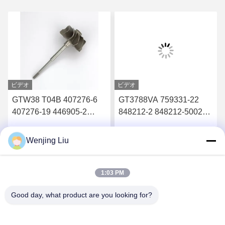
ビデオ
ビデオ
GTW38 T04B 407276-6
GT3788VA 759331-22
407276-19 446905-2
848212-2 848212-5002S
446905-5ターボチャージ
ターボチャージャーのた
ャーのタービンホイール
めのタービンシャフトと
Wenjing Liu
す
最高 の 価格 を 入手 す
最高 の 価格 を 入手 す
シャフト
車輪
る
る
1:03 PM
Good day, what product are you looking for?
Wuxi Maoshi Technology Co., Ltd.