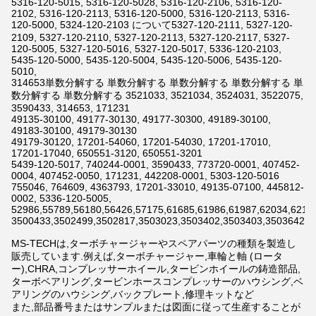
5316-120-5015, 5316-120-5028, 5316-120-2106, 5316-120-
2102, 5316-120-2113, 5316-120-5000, 5316-120-2113, 5316-
120-5000, 5324-120-2103 について5327-120-2111, 5327-120-
2109, 5327-120-2110, 5327-120-2113, 5327-120-2117, 5327-
120-5005, 5327-120-5016, 5327-120-5017, 5336-120-2103,
5435-120-5000, 5435-120-5004, 5435-120-5006, 5435-120-
5010,
314653単数分解する 単数分解する 単数分解する 単数分解する 単
数分解する 単数分解する 3521033, 3521034, 3524031, 3522075,
3590433, 314653, 171231
49135-30100, 49177-30130, 49177-30300, 49189-30100,
49183-30100, 49179-30130
49179-30120, 17201-54060, 17201-54030, 17201-17010,
17201-17040, 650551-3120, 650551-3201
5439-120-5017, 740244-0001, 3590433, 773720-0001, 407452-
0004, 407452-0050, 171231, 442208-0001, 5303-120-5016
755046, 764609, 4363793, 17201-33010, 49135-07100, 445812-
0002, 5336-120-5005,
52986,55789,56180,56426,57175,61685,61986,61987,62034,6211
3500433,3502499,3502817,3503023,3503402,3503403,3503642,3
MS-TECHは,ターボチャージャーやスペアパーツの種類を製造し
販売しています.例えば,ターボチャージャー,車輪と軸 (ロータ
ー),CHRA,コンプレッサーホイール,タービンホイールの鋳造部品,
ターボベアリング,タービンホースコンプレッサーのハウシング,ベ
アリングのハウシング,バックプレート,修理キットなど
また,部品番号またはサンプルまたは図面に従って生産することが