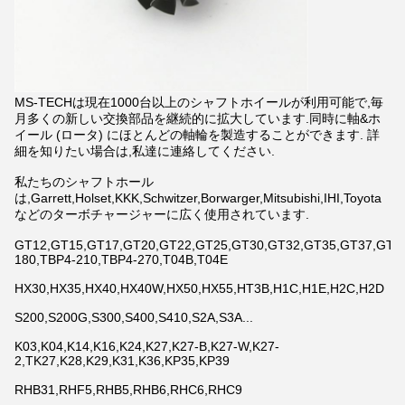
MS-TECHは現在1000台以上のシャフトホイールが利用可能で,毎
月多くの新しい交換部品を継続的に拡大しています.同時に軸&ホ
イール (ロータ) にほとんどの軸輪を製造することができます. 詳
細を知りたい場合は,私達に連絡してください.
私たちのシャフトホール
は,Garrett,Holset,KKK,Schwitzer,Borwarger,Mitsubishi,IHI,Toyota
などのターボチャージャーに広く使用されています.
GT12,GT15,GT17,GT20,GT22,GT25,GT30,GT32,GT35,GT37,GT42,
180,TBP4-210,TBP4-270,T04B,T04E
HX30,HX35,HX40,HX40W,HX50,HX55,HT3B,H1C,H1E,H2C,H2D
S200,S200G,S300,S400,S410,S2A,S3A...
K03,K04,K14,K16,K24,K27,K27-B,K27-W,K27-
2,TK27,K28,K29,K31,K36,KP35,KP39
RHB31,RHF5,RHB5,RHB6,RHC6,RHC9