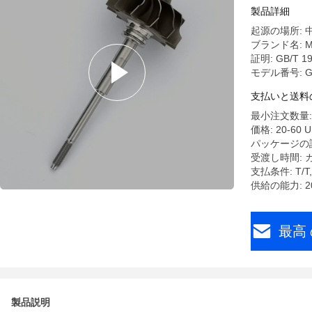
製品詳細
起源の場所: 
ブランド名: M
証明: GB/T 190
モデル番号: G
支払いと送料
最小注文数量: 
価格: 20-60 U
パッケージの
受渡し時間: 
支払条件: T
供給の能力: 200
最高 
製品説明