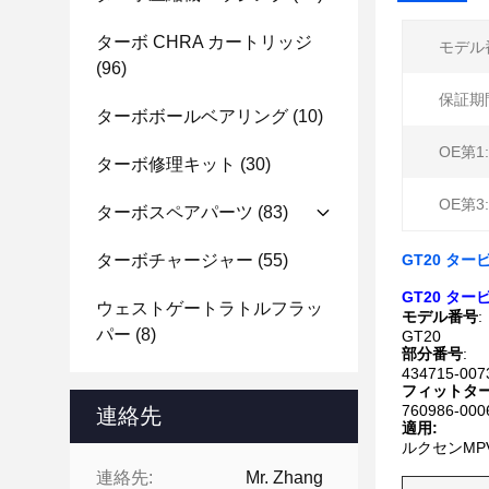
ターボ CHRA カートリッジ
モデル
(96)
保証期
ターボボールベアリング
(10)
OE第1:
ターボ修理キット
(30)
OE第3:
ターボスペアパーツ
(83)
ターボチャージャー
(55)
GT20 タービ
GT20 タービ
ウェストゲートラトルフラッ
モデル番号
:
パー
(8)
GT20
部分番号
:
434715-007
フィットター
760986-000
連絡先
適用:
ルクセンMPVS
連絡先:
Mr. Zhang