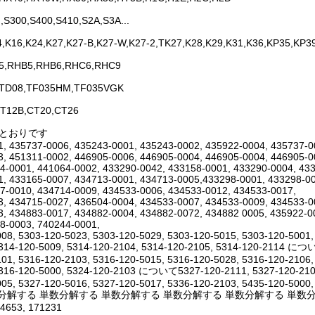
,S300,S400,S410,S2A,S3A...
4,K16,K24,K27,K27-B,K27-W,K27-2,TK27,K28,K29,K31,K36,KP35,KP3
5,RHB5,RHB6,RHC6,RHC9
,TD08,TF035HM,TF035VGK
T12B,CT20,CT26
のとおりです
, 435737-0006, 435243-0001, 435243-0002, 435922-0004, 435737-0
, 451311-0002, 446905-0006, 446905-0004, 446905-0004, 446905-0
4-0001, 441064-0002, 433290-0042, 433158-0001, 433290-0004, 43
, 433165-0007, 434713-0001, 434713-0005,433298-0001, 433298-00
7-0010, 434714-0009, 434533-0006, 434533-0012, 434533-0017,
, 434715-0027, 436504-0004, 434533-0007, 434533-0009, 434533-0
, 434883-0017, 434882-0004, 434882-0072, 434882 0005, 435922-0
8-0003, 740244-0001,
08, 5303-120-5023, 5303-120-5029, 5303-120-5015, 5303-120-5001,
5314-120-5009, 5314-120-2104, 5314-120-2105, 5314-120-2114 につ
01, 5316-120-2103, 5316-120-5015, 5316-120-5028, 5316-120-2106,
5316-120-5000, 5324-120-2103 について5327-120-2111, 5327-120-2109
05, 5327-120-5016, 5327-120-5017, 5336-120-2103, 5435-120-5000,
分解する 単数分解する 単数分解する 単数分解する 単数分解する 単数分解する 3521
14653, 171231