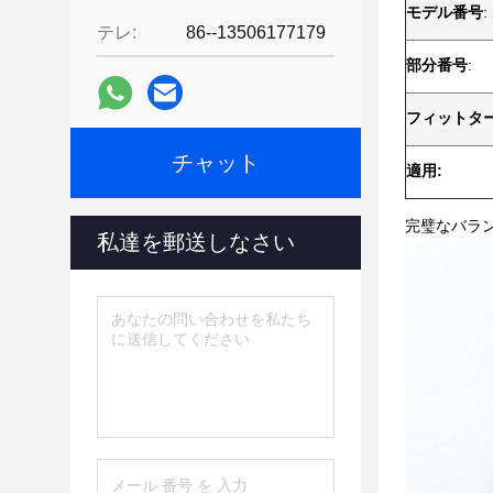
モデル番号
:
テレ:
86--13506177179
部分番号
:
フィットター
チャット
適用:
完璧なバラ
私達を郵送しなさい