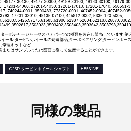
, 49177-30130, 49177-30300, 49189-30100, 49183-30100, 49179-3
, 17201-54060, 17201-54030, 17201-17010, 17201-17040, 650551-3
17, 740244-0001, 3590433, 773720-0001, 407452-0004, 407452-005
3793, 17201-33010, 49135-07100, 445812-0002, 5336-120-5005,
9,56180,56426,57175,61685,61986,61987,62034,62118,62687,63382
02499,3502817,3503023,3503402,3503403,3503642,3503798,350410
Hは,ターボチャージャーやスペアパーツの種類を製造し販売しています.例えば
イール,タービンホイールの鋳造部品,ターボベアリング,タービンホー
,修理キットなど
番号またはサンプルまたは図面に従って生産することができます.
G25R タービンホイールシャフト
HE531VE
同様の製品