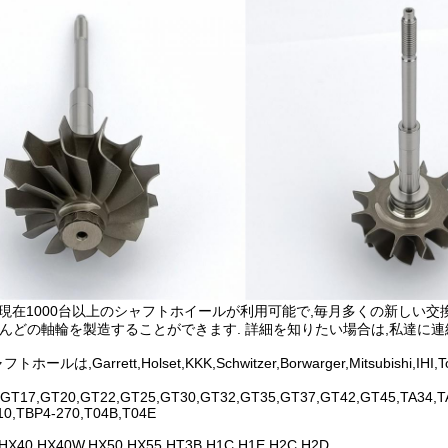
Hは現在1000台以上のシャフトホイールが利用可能で,毎月多くの新しい交
とんどの軸輪を製造することができます. 詳細を知りたい場合は,私達に連
ホールは,Garrett,Holset,KKK,Schwitzer,Borwarger,Mitsu
GT17,GT20,GT22,GT25,GT30,GT32,GT35,GT37,GT42,GT45,TA34,TA
10,TBP4-270,T04B,T04E
,HX40,HX40W,HX50,HX55,HT3B,H1C,H1E,H2C,H2D