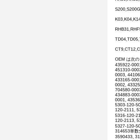
S200,S200G
K03,K04,K1
RHB31,RHF
TD04,TD05
CT9,CT12,C
OEM は次
435922-0001
451310-0003
0003, 44106
433165-0001
0002, 43325
704580-0003
434883-0003
0001, 43536
5303-120-50
120-2111, 
5316-120-21
120-2113, 
5327-120-50
314653単数
3590433, 3