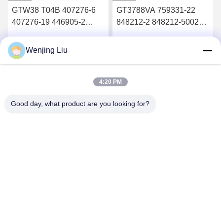
GTW38 T04B 407276-6
GT3788VA 759331-22
407276-19 446905-2
848212-2 848212-5002S
446905-5ターボチャージ
ターボチャージャーのた
ャーのタービンホイール
めのタービンシャフトと
Wenjing Liu
す
最高 の 価格 を 入手 す
最高 の 価格 を 入手 す
シャフト
車輪
る
る
4:20 PM
Good day, what product are you looking for?
Wuxi Maoshi Technology Co., Ltd.
craft@turbocharger.cn
86--13506177179
シンフェイ道路,バシ・シンバ村,西北町,キッシャン地区,ウ
キシ,江蘇,中国