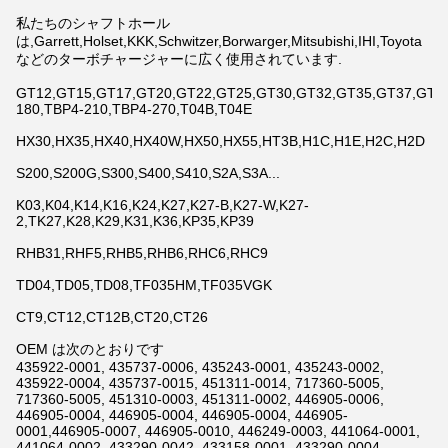
私たちのシャフトホール
は,Garrett,Holset,KKK,Schwitzer,Borwarger,Mitsubishi,IHI,Toyota
などのターボチャージャーに広く使用されています.
GT12,GT15,GT17,GT20,GT22,GT25,GT30,GT32,GT35,GT37,GT42,
180,TBP4-210,TBP4-270,T04B,T04E
HX30,HX35,HX40,HX40W,HX50,HX55,HT3B,H1C,H1E,H2C,H2D
S200,S200G,S300,S400,S410,S2A,S3A...
K03,K04,K14,K16,K24,K27,K27-B,K27-W,K27-
2,TK27,K28,K29,K31,K36,KP35,KP39
RHB31,RHF5,RHB5,RHB6,RHC6,RHC9
TD04,TD05,TD08,TF035HM,TF035VGK
CT9,CT12,CT12B,CT20,CT26
OEM は次のとおりです
435922-0001, 435737-0006, 435243-0001, 435243-0002,
435922-0004, 435737-0015, 451311-0014, 717360-5005,
717360-5005, 451310-0003, 451311-0002, 446905-0006,
446905-0004, 446905-0004, 446905-0004, 446905-
0001,446905-0007, 446905-0010, 446249-0003, 441064-0001,
441064-0002, 433290-0042, 433158-0001, 433290-0004,