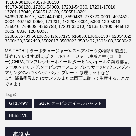
49183-30100, 49179-30130
49179-30120, 17201-54060, 17201-54030, 17201-17010,
17201-17040, 650551-3120, 650551-3201
5439-120-5017, 740244-0001, 3590433, 773720-0001, 407452-
0004, 407452-0050, 171231, 442208-0001, 5303-120-5016
755046, 764609, 4363793, 17201-33010, 49135-07100, 445812-
0002, 5336-120-5005,
52986,55789,56180,56426,57175,61685,61986,61987,62034,6211
3500433,3502499,3502817,3503023,3503402,3503403,3503642,3
MS-TECHは,ターボチャージャーやスペアパーツの種類を製造し
販売しています.例えば,ターボチャージャー,車輪と軸 (ロータ
ー),CHRA,コンプレッサーホイール,タービンホイールの鋳造部品,
ターボベアリング,タービンホースコンプレッサーのハウシング,ベ
アリングのハウシング,バックプレート,修理キットなど
また,部品番号またはサンプルまたは図面に従って生産することが
できます.
Tags:
GT1749V
G25R タービンホイールシャフト
HE531VE
連絡先