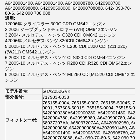
A6420901490, A6420901490, A6420908780, 6420908780,
A642090598080, 642090598080, 642090708088, 642- 090-70-
80-6, 642 090 708 088
適用:
12006年 クライスラー 300C CRD OM642エンジン
2.2006-ジープグランドチェロキー (WH) OM642エンジン
3.2004- メルセデス・ベンツ C320 CDI OM642 エンジン
42006年 メルセデスベンツ 320CDI OM642エンジン
5.2005-10 メルセデス・ベンツ E280 CDI,E320 CDI (211.220)
((W211) OM642 エンジン
6.2003-10 メルセデス・ベンツ CLS320 CDI OM642エンジン
7.2005-10 メルセデス・ベンツ R280 CDI,R320 CDI OM642エン
ジン
8.2006-10 メルセデス・ベンツ ML280 CDI,ML320 CDI OM642 エ
ンジン
モデル番号
:
GTA2052GVK
部分番号
:
717903-0038
765155-0004, 765155-0007, 765155-5004S, 765
0001, 757608-5001S, 765155-0004, 765155-00
6420900280A6420900280, A6420901480, 64209
6420904780, 6420905980, A6420900780, A6420
フィットターボ:
68037207AA, A68037207AA, A6420902980, 642
6420900080,A6420900080A42020901480, A642
A6420901490, A6420908780, 6420908780, A64
642090708088, 642- 090-70-80-6, 642 090 708 