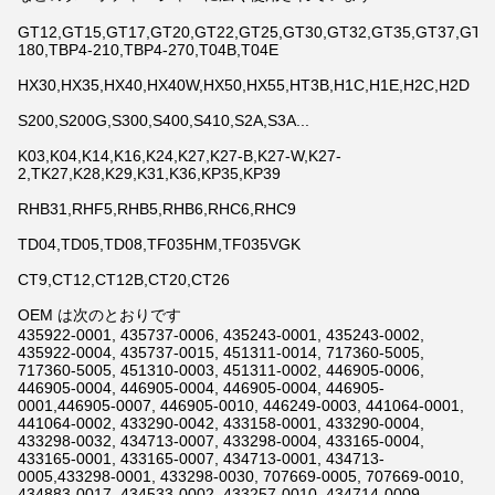
GT12,GT15,GT17,GT20,GT22,GT25,GT30,GT32,GT35,GT37,GT42,
180,TBP4-210,TBP4-270,T04B,T04E
HX30,HX35,HX40,HX40W,HX50,HX55,HT3B,H1C,H1E,H2C,H2D
S200,S200G,S300,S400,S410,S2A,S3A...
K03,K04,K14,K16,K24,K27,K27-B,K27-W,K27-
2,TK27,K28,K29,K31,K36,KP35,KP39
RHB31,RHF5,RHB5,RHB6,RHC6,RHC9
TD04,TD05,TD08,TF035HM,TF035VGK
CT9,CT12,CT12B,CT20,CT26
OEM は次のとおりです
435922-0001, 435737-0006, 435243-0001, 435243-0002,
435922-0004, 435737-0015, 451311-0014, 717360-5005,
717360-5005, 451310-0003, 451311-0002, 446905-0006,
446905-0004, 446905-0004, 446905-0004, 446905-
0001,446905-0007, 446905-0010, 446249-0003, 441064-0001,
441064-0002, 433290-0042, 433158-0001, 433290-0004,
433298-0032, 434713-0007, 433298-0004, 433165-0004,
433165-0001, 433165-0007, 434713-0001, 434713-
0005,433298-0001, 433298-0030, 707669-0005, 707669-0010,
434883-0017, 434533-0002, 433257-0010, 434714-0009,