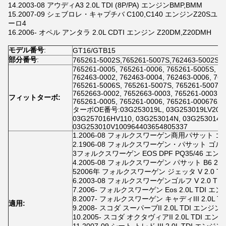
14.2003-08 アウディA3 2.0L TDI (8P/PA) エンジンBMP,BMM
15.2007-09 シェブロレ・キャプチバ C100,C140 エンジンZ20Sユ
ーロ4
16.2006- オペル アンタラ 2.0L CDTI エンジン Z20DM,Z20DMH
モデル番号
:
GT16/GTB15
部分番号
:
765261-5002S,765261-5007S,762463-5002S,7
765261-0005, 765261-0006, 765261-5005S, 7
762463-0002, 762463-0004, 762463-0006, 76
765261-5006S, 765261-5007S, 765261-5007S,
7652663-0002, 7652663-0003, 765261-0003, 7
フィットターボ:
765261-0005, 765261-0006, 765261-0006762
ターボOE番号:03G253019L, 03G253019LV200, 
03G257016HV110, 03G253014N, 03G253014N
03G253010V100964403654805337
1.2006-08 フォルクスワーゲン商用パサット ゴルフ
2.1906-08 フォルクスワーゲン・パサット ゴルフ 
3フォルクスワーゲン EOS DPF PQ35/46 エン
4.2005-08 フォルクスワーゲン パサット B6 2.0L
52006年 フォルクスワーゲン ジェッタ V 2.0 TD
6.2003-08 フォルクスワーゲンゴルフ V 2.0 TD
7.2006- フォルクスワーゲン Eos 2.0L TDI エン
8.2007- フォルクスワーゲン キャディIII 2.0L T
適用:
9.2008- スコダ スーパーブII 2.0L TDI エンジン 
10.2005- スコダ オクタヴィアII 2.0L TDI エン