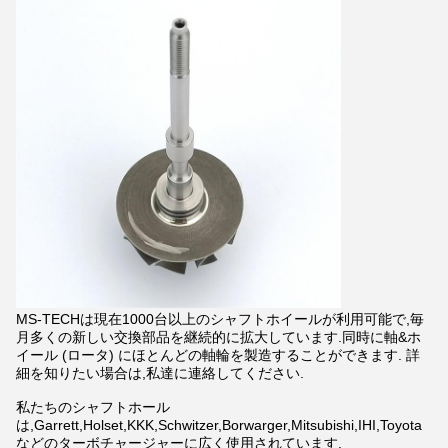
MS-TECHは現在1000台以上のシャフトホイールが利用可能で,毎
月多くの新しい交換部品を継続的に拡大しています.同時に軸&ホ
イール (ロータ) にほとんどの軸輪を製造することができます. 詳
細を知りたい場合は,私達に連絡してください.
私たちのシャフトホール
は,Garrett,Holset,KKK,Schwitzer,Borwarger,Mitsubishi,IHI,Toyota
などのターボチャージャーに広く使用されています.